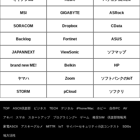
MSI
GIGABYTE
ASRock
SORACOM
Dropbox
CData
Backlog
Fortinet
ASUS
JAPANNEXT
ViewSonic
ソフマップ
brand new ME!
Belkin
HP
ヤマハ
Zoom
ソフトバンクのIoT
STORM
pCloud
ソフクリ
TOP
ASCII倶楽部
ビジネス
TECH
デジタル
iPhone/Mac
ホビー
自作PC
AV
アキバ
スマホ
スタートアップ
プログラミング+
ゲーム
格安SIM
倶楽部情報局
家電ASCII
アスキーグルメ
MITTR
IoT
サイバーセキュリティ小説コンテスト
SDGs
地方活性