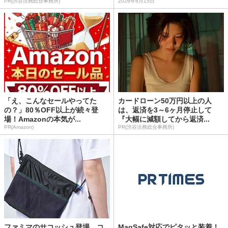
PR(渋谷法務総合事務所)
2026年6月15日
「え、こんなセールやってた
カードローン50万円以上の人
の？」80％OFF以上が続々登
は、返済を3～6ヶ月停止して
場！Amazonの本気が...
『大幅に減額してから返済...
PR(Amazon)
PR(渋谷法務総合事務所)
ファミマのサコッシュ登場 コ
MagSafe対応でピタッと装着！