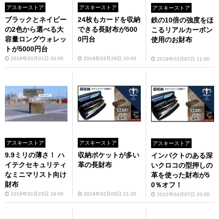
アスキーストア
アスキーストア
アスキーストア
ブラックとネイビー
24枚もカードを収納
鉄の10倍の強度をほ
の2色から選べる大
できる長財布が500
こるリアルカーボン
容量ロングウォレッ
0円台
使用のお財布
トが5000円台
2019年03月31日 20:00
2019年03月29日 20:00
2019年03月07日 21:00
アスキーストア
アスキーストア
アスキーストア
9.9ミリの薄さ！ ハ
収納ポケットが多い
インパクトのある深
イテクセキュリティ
革の長財布
いクロコの型押しの
なミニマリスト向け
革を使った財布が5
財布
0％オフ！
2019年02月23日 19:00
2019年02月09日 21:00
2021年04月07日 20:00