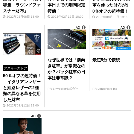
容量「ラウンドファ
本日までの期間限定
革を使った財布が5
スナー財布」
特価！
0％オフの超特価！
2022年02月08日 18:00
2022年02月15日 18:00
2022年08月02日 19:00
AD
AD
なぜ世界では「前向
最短5分で接続
き駐車」が常識なの
アスキーストア
か？バック駐車の日
50％オフの超特価！
本は非常識？
イタリアンレザー
と姫路レザーの2種
PR Skyrocket株式会社
PR LotusFlare Inc
類の異なる革を使用
した財布
2022年08月12日 12:00
AD