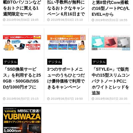
載BTOパソコンなど
払い手数料が無料に
と第8世代Core搭載
をおトクに買える1
なるおトクなキャン
の16型ノートPCがL
週間限定セール
ペーン 6月16日まで
EVEL∞から
2019年06月04日 19:45
2019年06月03日 15:10
2019年05月31日 18:55
デジタル
デジタル
デジタル
「SSD換装サービ
3つのサポートメニ
「STYLE∞」で販売
ス」を利用すると25
ューのうちひとつだ
中の15型スリムコン
0GB・500GBのSS
け優待価格で利用で
パクトノートPCに
Dが1000円オフに
きるキャンペーン
ホワイトとレッドを
追加
2019年06月07日 15:15
2019年06月07日 19:50
2019年06月07日 20:35