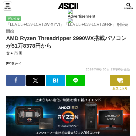
デジタル
「LEVEL-F039-LCRT2W-XYVI」「LEVEL-F039-LCRT29-RF」を販売
開始
AMD Ryzen Threadripper 2990WX搭載パソコン
が51万8378円から
文● 市川
[PC表示へ]
2019年06月05日 13時00分更新
お気に入り