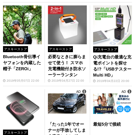
アスキーストア
アスキーストア
アスキーストア
Bluetooth骨伝導イ
必要なときに膨らま
Qi充電台の最適な充
ヤフォンを内蔵した
せて使う！ スマホ
電ポイントを探せ
帽子「ZEROi」
充電機能付き防水ソ
る!?「USBテスター
ーラーランタン
Multi HD」
2019年05月07日 22:00
2019年04月27日 22:00
2019年04月22日 20:00
AD
AD
「たった1年でオー
最短5分で接続
ナーが手放してしま
アスキーストア