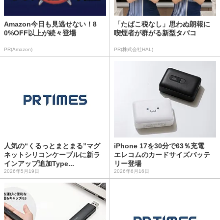
Amazon今日も見逃せない！8
「たばこ税なし」思わぬ朗報に
0%OFF以上が続々登場
喫煙者が群がる新型タバコ
PR(Amazon)
PR(株式会社HAL)
人気の“くるっとまとまる”マグ
iPhone 17を30分で63％充電
ネットシリコンケーブルに新ラ
エレコムのカードサイズバッテ
インアップ追加Type...
リー登場
2026年5月19日
2026年6月16日