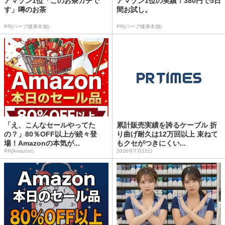
アマゾン1位「このお茶ガチで
アマゾン1位の実績！380円で5日
す」噂のお茶
間お試し。
PR(ハーブ健康本舗)
PR(ハーブ健康本舗)
「え、こんなセールやってた
累計販売実績を誇るケーブル 折
の？」80％OFF以上が続々登
り曲げ耐久は12万回以上 束ねて
場！Amazonの本気が...
もクセがつきにくい...
PR(Amazon)
2026年7月22日