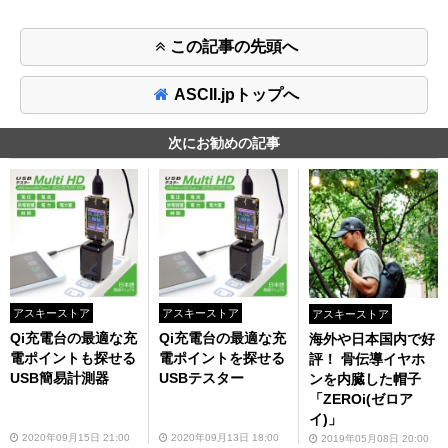
この記事の先頭へ
ASCII.jpトップへ
次にお勧めの記事
アスキーストア
アスキーストア
アスキーストア
Qi充電台の最適な充
Qi充電台の最適な充
海外や日本国内で好
電ポイントも探せる
電ポイントを探せる
評！ 骨伝導イヤホ
USB簡易計測器
USBテスター
ンを内臓した帽子
「ZEROi(ゼロア
イ)」
2020年09月15日 21:00
2020年09月13日 18:00
2019年05月08日 20:00