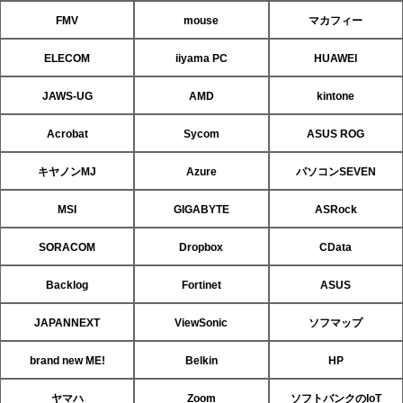
FMV
mouse
マカフィー
ELECOM
iiyama PC
HUAWEI
JAWS-UG
AMD
kintone
Acrobat
Sycom
ASUS ROG
キヤノンMJ
Azure
パソコンSEVEN
MSI
GIGABYTE
ASRock
SORACOM
Dropbox
CData
Backlog
Fortinet
ASUS
JAPANNEXT
ViewSonic
ソフマップ
brand new ME!
Belkin
HP
ヤマハ
Zoom
ソフトバンクのIoT