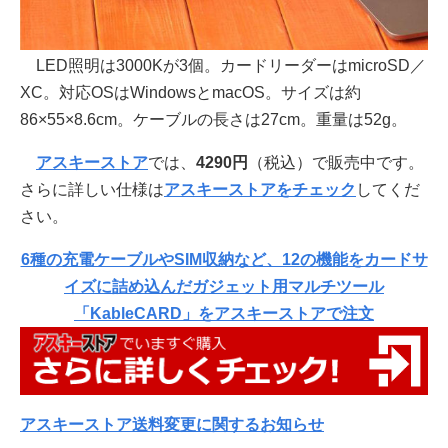
LED照明は3000Kが3個。カードリーダーはmicroSD／
XC。対応OSはWindowsとmacOS。サイズは約
86×55×8.6cm。ケーブルの長さは27cm。重量は52g。
アスキーストア
では、
4290円
（税込）で販売中です。
さらに詳しい仕様は
アスキーストアをチェック
してくだ
さい。
6種の充電ケーブルやSIM収納など、12の機能をカードサ
イズに詰め込んだガジェット用マルチツール
「KableCARD」をアスキーストアで注文
アスキーストア送料変更に関するお知らせ