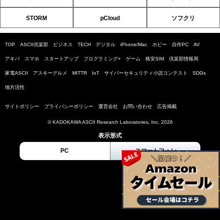
STORM
pCloud
ソフクリ
TOP
ASCII倶楽部
ビジネス
TECH
デジタル
iPhone/Mac
ホビー
自作PC
AV
アキバ
スマホ
スタートアップ
プログラミング+
ゲーム
格安SIM
倶楽部情報局
家電ASCII
アスキーグルメ
MITTR
IoT
サイバーセキュリティ小説コンテスト
SDGs
地方活性
サイトポリシー
プライバシーポリシー
運営会社
お問い合わせ
広告掲載
© KADOKAWA ASCII Research Laboratories, Inc. 2026
表示形式
PC
スマートフォン