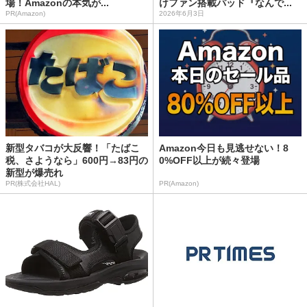
場！Amazonの本気が...
けファン搭載パッド『なんで...
PR(Amazon)
2026年6月3日
新型タバコが大反響！「たばこ
Amazon今日も見逃せない！8
税、さようなら」600円→83円の
0%OFF以上が続々登場
新型が爆売れ
PR(株式会社HAL)
PR(Amazon)