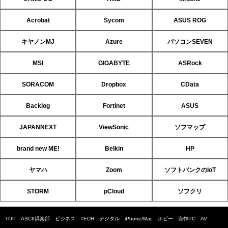
Acrobat
Sycom
ASUS ROG
キヤノンMJ
Azure
パソコンSEVEN
MSI
GIGABYTE
ASRock
SORACOM
Dropbox
CData
Backlog
Fortinet
ASUS
JAPANNEXT
ViewSonic
ソフマップ
brand new ME!
Belkin
HP
ヤマハ
Zoom
ソフトバンクのIoT
STORM
pCloud
ソフクリ
TOP
ASCII倶楽部
ビジネス
TECH
デジタル
iPhone/Mac
ホビー
自作PC
AV