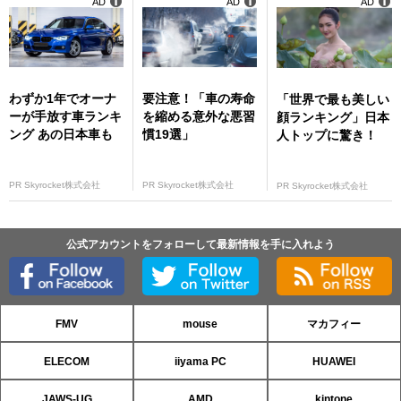
AD
AD
AD
わずか1年でオーナ
要注意！「車の寿命
「世界で最も美しい
ーが手放す車ランキ
を縮める意外な悪習
顔ランキング」日本
ング あの日本車も
慣19選」
人トップに驚き！
PR Skyrocket株式会社
PR Skyrocket株式会社
PR Skyrocket株式会社
公式アカウントをフォローして最新情報を手に入れよう
FMV
mouse
マカフィー
ELECOM
iiyama PC
HUAWEI
JAWS-UG
AMD
kintone