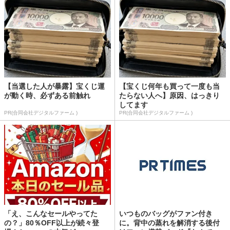
【当選した人が暴露】宝くじ運
【宝くじ何年も買って一度も当
が動く時、必ずある前触れ
たらない人へ】原因、はっきり
してます
PR(合同会社デジタルファーム )
PR(合同会社デジタルファーム )
「え、こんなセールやってた
いつものバッグがファン付き
の？」80％OFF以上が続々登
に。背中の蒸れを解消する後付