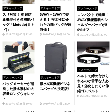
アスキーストア
アスキーストア
アスキーストア
スリ対策！ 盗難防
5WAY＋2WAYで使
コンパクトで軽量！
止機能付き多機能バ
える！ 撥水性に優
3WAY機能搭載のシ
ッグ「Metodo(ミト
れた万能バッグが超
ョルダーバッグが5
ド)」
特価！
0%オフ！
2019年05月05日 22:00
2019年04月29日 10:00
2019年04月29日 22:00
アスキーストア
ベルトで締め付けら
アスキーストア
アスキーストア
れるのが苦手な人必
バッグメーカーが開
撥水&高機能ビジネ
見！劣化しにくい伸
発した撥水素材の大
スバッグの決定版!
縮ゴムベルト
容量ロングウォレッ
2019年07月22日 10:00
ト
2019年04月28日 10:00
2019年04月23日 22:00