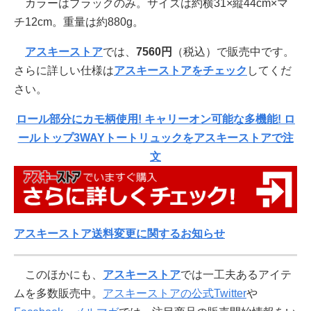
カラーはブラックのみ。サイズは約横31×縦44cm×マ
チ12cm。重量は約880g。
アスキーストア
では、
7560円
（税込）で販売中です。
さらに詳しい仕様は
アスキーストアをチェック
してくだ
さい。
ロール部分にカモ柄使用! キャリーオン可能な多機能! ロ
ールトップ3WAYトートリュックをアスキーストアで注
文
アスキーストア送料変更に関するお知らせ
このほかにも、
アスキーストア
では一工夫あるアイテ
ムを多数販売中。
アスキーストアの公式Twitter
や