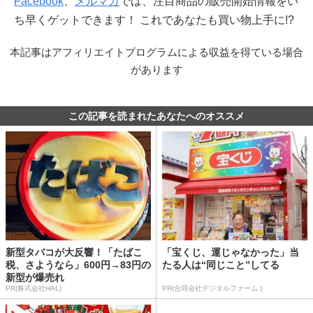
Facebook
、
メルマガ
では、注目商品の販売開始情報をい
ち早くゲットできます！ これであなたも買い物上手に!?
本記事はアフィリエイトプログラムによる収益を得ている場合
があります
この記事を読まれたあなたへのオススメ
新型タバコが大反響！「たばこ
「宝くじ、運じゃなかった」当
税、さようなら」600円→83円の
たる人は“同じこと”してる
新型が爆売れ
PR(株式会社HAL)
PR(合同会社デジタルファーム )