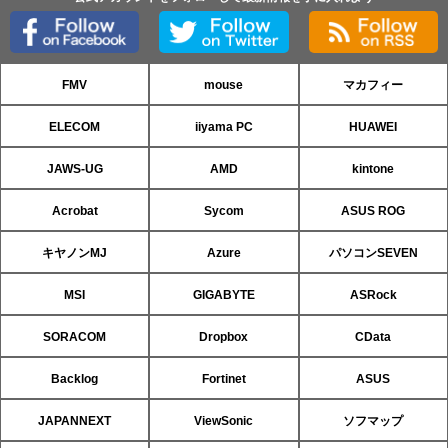
FMV
mouse
マカフィー
ELECOM
iiyama PC
HUAWEI
JAWS-UG
AMD
kintone
Acrobat
Sycom
ASUS ROG
キヤノンMJ
Azure
パソコンSEVEN
MSI
GIGABYTE
ASRock
SORACOM
Dropbox
CData
Backlog
Fortinet
ASUS
JAPANNEXT
ViewSonic
ソフマップ