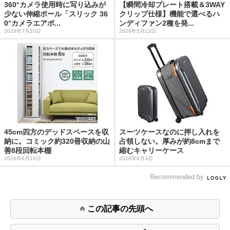
360°カメラ使用時に写り込みが
【瞬間冷却プレート搭載＆3WAY
少ない伸縮ポール「スリック 36
クリップ仕様】機能で選べるハ
0°カメラエアポ...
ンディファン2種を発...
2026年7月10日
2026年5月13日
45cm四方のデッドスペースを収
スーツケースなのに押し入れを
納に。コミック約320冊収納の山
占領しない。厚みが約8cmまで
善8段回転本棚
縮むキャリーケース
2026年6月16日
2026年6月3日
Recommended by
この記事の先頭へ