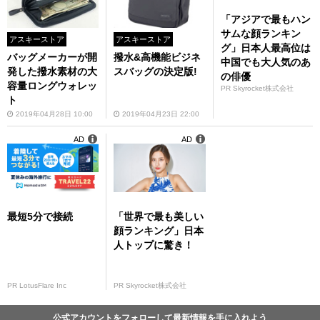
「アジアで最もハン
サムな顔ランキン
アスキーストア
アスキーストア
グ」日本人最高位は
バッグメーカーが開
撥水&高機能ビジネ
中国でも大人気のあ
発した撥水素材の大
スバッグの決定版!
の俳優
容量ロングウォレッ
PR Skyrocket株式会社
ト
2019年04月28日 10:00
2019年04月23日 22:00
AD
AD
最短5分で接続
「世界で最も美しい
顔ランキング」日本
人トップに驚き！
PR LotusFlare Inc
PR Skyrocket株式会社
公式アカウントをフォローして最新情報を手に入れよう