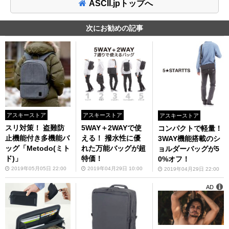
ASCII.jpトップへ
次にお勧めの記事
アスキーストア
アスキーストア
アスキーストア
スリ対策！ 盗難防
5WAY＋2WAYで使
コンパクトで軽量！
止機能付き多機能バ
える！ 撥水性に優
3WAY機能搭載のシ
ッグ「Metodo(ミト
れた万能バッグが超
ョルダーバッグが5
ド)」
特価！
0%オフ！
2019年05月05日 22:00
2019年04月29日 10:00
2019年04月29日 22:00
AD