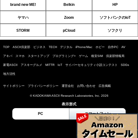
brand new ME!
Belkin
HP
ヤマハ
Zoom
ソフトバンクのIoT
STORM
pCloud
ソフクリ
TOP
ASCII倶楽部
ビジネス
TECH
デジタル
iPhone/Mac
ホビー
自作PC
AV
アキバ
スマホ
スタートアップ
プログラミング+
ゲーム
格安SIM
倶楽部情報局
家電ASCII
アスキーグルメ
MITTR
IoT
サイバーセキュリティ小説コンテスト
SDGs
地方活性
サイトポリシー
プライバシーポリシー
運営会社
お問い合わせ
広告掲載
© KADOKAWA ASCII Research Laboratories, Inc. 2026
表示形式
PC
スマートフォン