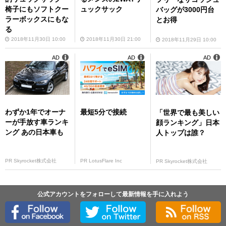
椅子にもソフトクー
ュックサック
バッグが3000円台
ラーボックスにもな
とお得
る
2018年11月30日 10:00
2018年11月30日 21:00
2018年11月29日 10:00
AD
AD
AD
わずか1年でオーナ
最短5分で接続
「世界で最も美しい
ーが手放す車ランキ
顔ランキング」日本
ング あの日本車も
人トップは誰？
PR Skyrocket株式会社
PR LotusFlare Inc
PR Skyrocket株式会社
公式アカウントをフォローして最新情報を手に入れよう