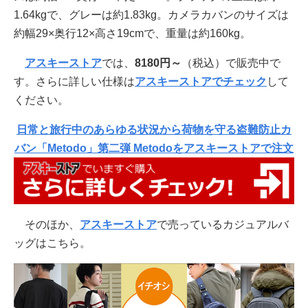
1.64kgで、グレーは約1.83kg。カメラカバンのサイズは
約幅29×奥行12×高さ19cmで、重量は約160kg。
アスキーストア
では、
8180円～
（税込）で販売中で
す。さらに詳しい仕様は
アスキーストアでチェック
して
ください。
日常と旅行中のあらゆる状況から荷物を守る盗難防止カ
バン「Metodo」第二弾 Metodoをアスキーストアで注文
そのほか、
アスキーストア
で売っているカジュアルバ
ッグはこちら。