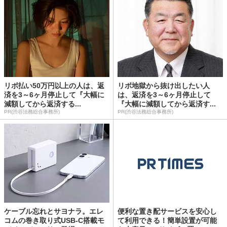
リボ払い50万円以上の人は、返
リボ地獄から抜け出したい人
済を3～6ヶ月停止して『大幅に
は、返済を3～6ヶ月停止して
減額してから返済する...
『大幅に減額してから返済す...
PR(渋谷法務総合事務所)
PR(渋谷法務総合事務所)
ケーブル忘れとサヨナラ。エレ
便利な置き配サービスを安心し
コムの巻き取り式USB-C搭載モ
て利用できる！簡単設置が可能