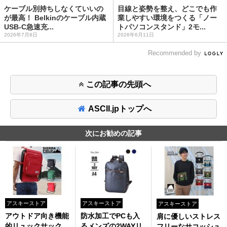
ケーブル別持ちしなくていいの
目線と姿勢を整え、どこでも作
が最高！ Belkinのケーブル内蔵
業しやすい環境をつくる「ノー
USB-C急速充...
トパソコンスタンド」2モ...
2026年7月8日
2026年6月11日
Recommended by
この記事の先頭へ
ASCII.jpトップへ
次にお勧めの記事
アスキーストア
アスキーストア
アスキーストア
アウトドア向き機能
防水加工でPCも入
肩に優しいストレス
的リュックサック
るメンズの2WAYリ
フリーなサコッシュ