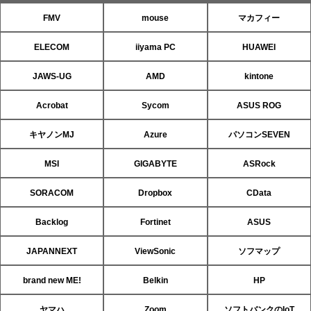
FMV
mouse
マカフィー
ELECOM
iiyama PC
HUAWEI
JAWS-UG
AMD
kintone
Acrobat
Sycom
ASUS ROG
キヤノンMJ
Azure
パソコンSEVEN
MSI
GIGABYTE
ASRock
SORACOM
Dropbox
CData
Backlog
Fortinet
ASUS
JAPANNEXT
ViewSonic
ソフマップ
brand new ME!
Belkin
HP
ヤマハ
Zoom
ソフトバンクのIoT