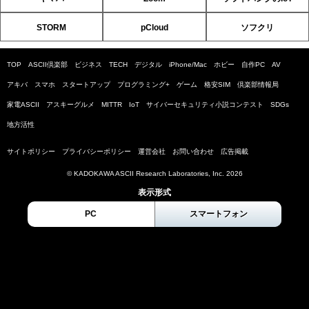
STORM
pCloud
ソフクリ
TOP
ASCII倶楽部
ビジネス
TECH
デジタル
iPhone/Mac
ホビー
自作PC
AV
アキバ
スマホ
スタートアップ
プログラミング+
ゲーム
格安SIM
倶楽部情報局
家電ASCII
アスキーグルメ
MITTR
IoT
サイバーセキュリティ小説コンテスト
SDGs
地方活性
サイトポリシー
プライバシーポリシー
運営会社
お問い合わせ
広告掲載
© KADOKAWA ASCII Research Laboratories, Inc. 2026
表示形式
PC
スマートフォン