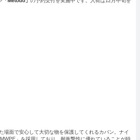
ン
「Metodo」
の予約受付を実施中です。入荷は12月中旬を
った場面で安心して大切な物を保護してくれるカバン。ナイ
MWPE」を採用しており、耐衝撃性に優れていることが特