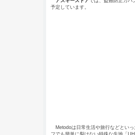
アスキーストア
では、盗難防止カバ
予定しています。
Metodoは日常生活や旅行などとい
フでも簡単に裂けない特殊な生地「UH