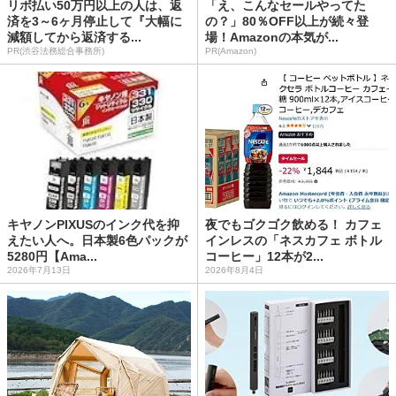
リボ払い50万円以上の人は、返
「え、こんなセールやってた
済を3～6ヶ月停止して『大幅に
の？」80％OFF以上が続々登
減額してから返済する...
場！Amazonの本気が...
PR(渋谷法務総合事務所)
PR(Amazon)
キヤノンPIXUSのインク代を抑
夜でもゴクゴク飲める！ カフェ
えたい人へ。日本製6色パックが
インレスの「ネスカフェ ボトル
5280円【Ama...
コーヒー」12本が2...
2026年7月13日
2026年8月4日