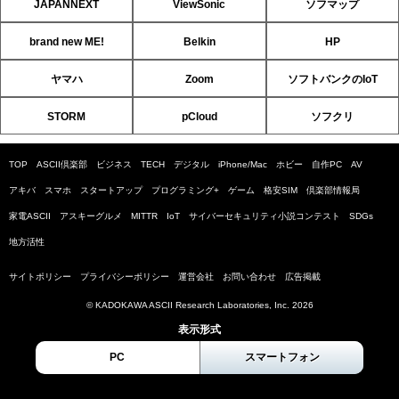
JAPANNEXT
ViewSonic
ソフマップ
brand new ME!
Belkin
HP
ヤマハ
Zoom
ソフトバンクのIoT
STORM
pCloud
ソフクリ
TOP
ASCII倶楽部
ビジネス
TECH
デジタル
iPhone/Mac
ホビー
自作PC
AV
アキバ
スマホ
スタートアップ
プログラミング+
ゲーム
格安SIM
倶楽部情報局
家電ASCII
アスキーグルメ
MITTR
IoT
サイバーセキュリティ小説コンテスト
SDGs
地方活性
サイトポリシー
プライバシーポリシー
運営会社
お問い合わせ
広告掲載
© KADOKAWA ASCII Research Laboratories, Inc. 2026
表示形式
PC
スマートフォン