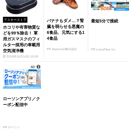
アスキーストア
バナナもダメ…？腎
最短5分で接続
臓を弱らせる悪魔の
ホコリや有害物質な
6食品、元気にする1
どを99％除去！ 軍
4食品
用ガスマスクのフィ
ルター採用の車載用
PR Skyrocket株式会社
PR LotusFlare Inc
空気清浄機
2018年10月14日 10:00
AD
ローソンアプリ／ク
ーポン配信中
PR ローソン