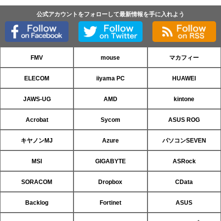
公式アカウントをフォローして最新情報を手に入れよう
FMV
mouse
マカフィー
ELECOM
iiyama PC
HUAWEI
JAWS-UG
AMD
kintone
Acrobat
Sycom
ASUS ROG
キヤノンMJ
Azure
パソコンSEVEN
MSI
GIGABYTE
ASRock
SORACOM
Dropbox
CData
Backlog
Fortinet
ASUS