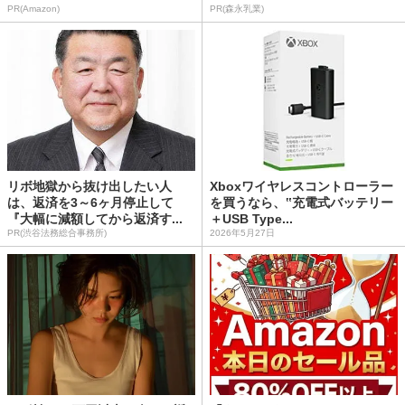
PR(Amazon)
PR(森永乳業)
リボ地獄から抜け出したい人
Xboxワイヤレスコントローラー
は、返済を3～6ヶ月停止して
を買うなら、‟充電式バッテリー
『大幅に減額してから返済す...
＋USB Type...
PR(渋谷法務総合事務所)
2026年5月27日