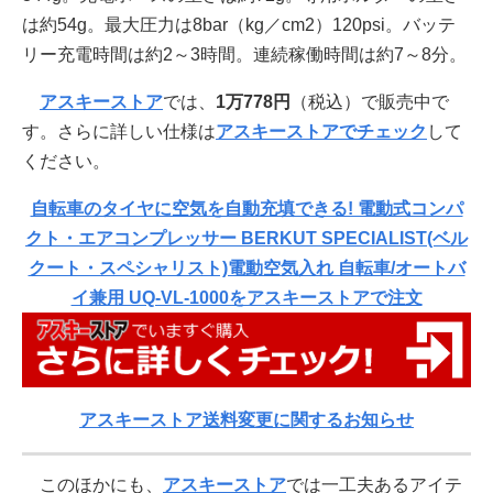
は約54g。最大圧力は8bar（kg／cm2）120psi。バッテ
リー充電時間は約2～3時間。連続稼働時間は約7～8分。
アスキーストア
では、
1万778円
（税込）で販売中で
す。さらに詳しい仕様は
アスキーストアでチェック
して
ください。
自転車のタイヤに空気を自動充填できる! 電動式コンパ
クト・エアコンプレッサー BERKUT SPECIALIST(ベル
クート・スペシャリスト)電動空気入れ 自転車/オートバ
イ兼用 UQ-VL-1000をアスキーストアで注文
アスキーストア送料変更に関するお知らせ
このほかにも、
アスキーストア
では一工夫あるアイテ