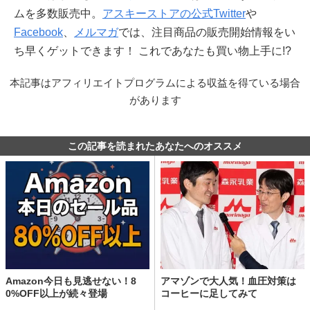
ムを多数販売中。
アスキーストアの公式Twitter
や
Facebook
、
メルマガ
では、注目商品の販売開始情報をい
ち早くゲットできます！ これであなたも買い物上手に!?
本記事はアフィリエイトプログラムによる収益を得ている場合
があります
この記事を読まれたあなたへのオススメ
Amazon今日も見逃せない！8
アマゾンで大人気！血圧対策は
0%OFF以上が続々登場
コーヒーに足してみて