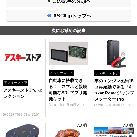
この記事の先頭へ
ASCII.jpトップへ
次にお勧めの記事
アスキーストア
アスキーストア
自動車に搭載でき
車のエンジンを約15
アスキーストア
る！ スマホと接続
回再始動できる「A
アスキーストア's セ
可能なSDLアプリ開
nker Roav ジャンプ
レクション
発キット
スターター Pro」
2018年12月10日 21:00
2018年10月28日 10:00
2015年09月03日 15:07
AD
AD