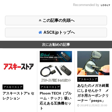
Recommended by
この記事の先頭へ
ASCII.jpトップへ
次にお勧めの記事
アスキーストア
あなたのメガネ綺麗
アスキーストア
アスキーストア
にしませんか？ メ
アスキーストア's セ
Ploom TECH（プル
ガネ用カーボンクリ
レクション
ーム・テック）吸い
ーナー「peeps」
応えある互換機セッ
2018年11月26日 20:00
ト