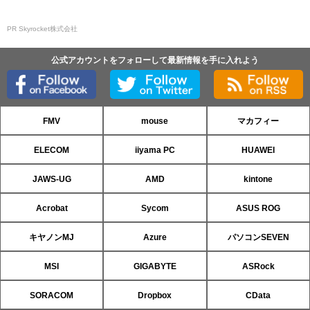
PR Skyrocket株式会社
公式アカウントをフォローして最新情報を手に入れよう
FMV
mouse
マカフィー
ELECOM
iiyama PC
HUAWEI
JAWS-UG
AMD
kintone
Acrobat
Sycom
ASUS ROG
キヤノンMJ
Azure
パソコンSEVEN
MSI
GIGABYTE
ASRock
SORACOM
Dropbox
CData