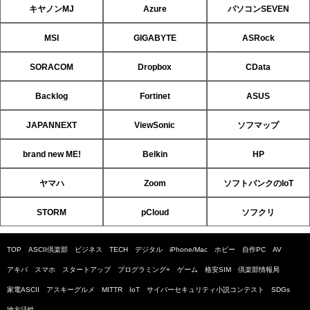
キヤノンMJ
Azure
パソコンSEVEN
MSI
GIGABYTE
ASRock
SORACOM
Dropbox
CData
Backlog
Fortinet
ASUS
JAPANNEXT
ViewSonic
ソフマップ
brand new ME!
Belkin
HP
ヤマハ
Zoom
ソフトバンクのIoT
STORM
pCloud
ソフクリ
TOP
ASCII倶楽部
ビジネス
TECH
デジタル
iPhone/Mac
ホビー
自作PC
AV
アキバ
スマホ
スタートアップ
プログラミング+
ゲーム
格安SIM
倶楽部情報局
家電ASCII
アスキーグルメ
MITTR
IoT
サイバーセキュリティ小説コンテスト
SDGs
地方活性