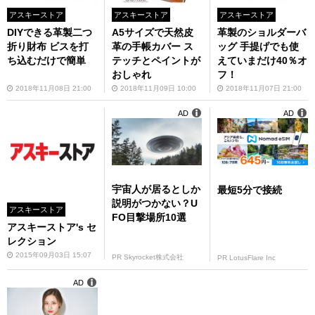
アスキーストア
アスキーストア
アスキーストア
DIYできる革製二つ
A5サイズで天然皮
革製のショルダーバ
折り財布 ビスを打
革の手帳カバー ス
ッグ 手提げでも使
ち込むだけで簡単
テッチとペイントが
えていまだけ40％オ
おしゃれ
フ！
2018年11月08日 21:00
2018年11月09日 10:00
2018年11月07日 21:00
AD
AD
宇宙人が居るとしか
最短5分で接続
説明がつかない？U
アスキーストア
FO目撃場所10選
アスキーストア's セ
レクション
2015年09月03日 15:07
PR Skyrocket株式会社
PR LotusFlare Inc
AD