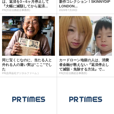
は、返済を3～6ヶ月停止して
新作コレクション！SKINNYDIP
『大幅に減額してから返済...
LONDON...
PR(渋谷法務総合事務所)
2026年7月28日
同じ宝くじなのに、当たる人と
カードローン地獄の人は、消費
外れる人の違い実は“ここ”でし
者金融が教えない『返済停止し
た
て減額・免除する方法』で...
PR(合同会社デジタルファーム )
PR(渋谷法務総合事務所)