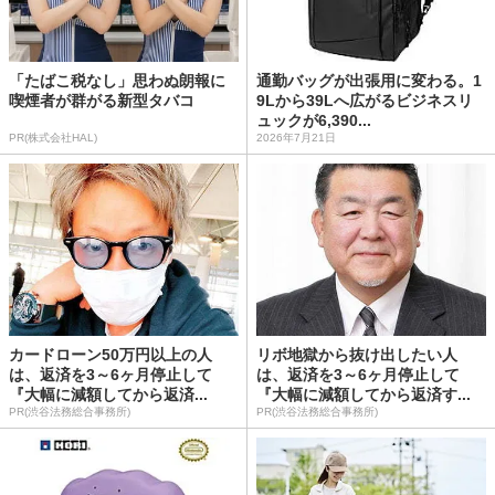
「たばこ税なし」思わぬ朗報に
通勤バッグが出張用に変わる。1
喫煙者が群がる新型タバコ
9Lから39Lへ広がるビジネスリ
ュックが6,390...
PR(株式会社HAL)
2026年7月21日
カードローン50万円以上の人
リボ地獄から抜け出したい人
は、返済を3～6ヶ月停止して
は、返済を3～6ヶ月停止して
『大幅に減額してから返済...
『大幅に減額してから返済す...
PR(渋谷法務総合事務所)
PR(渋谷法務総合事務所)