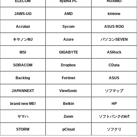
ELECOM
iiyama PC
HUAWEI
JAWS-UG
AMD
kintone
Acrobat
Sycom
ASUS ROG
キヤノンMJ
Azure
パソコンSEVEN
MSI
GIGABYTE
ASRock
SORACOM
Dropbox
CData
Backlog
Fortinet
ASUS
JAPANNEXT
ViewSonic
ソフマップ
brand new ME!
Belkin
HP
ヤマハ
Zoom
ソフトバンクのIoT
STORM
pCloud
ソフクリ