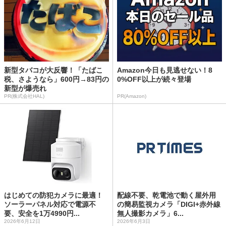
新型タバコが大反響！「たばこ
Amazon今日も見逃せない！8
税、さようなら」600円→83円の
0%OFF以上が続々登場
新型が爆売れ
PR(株式会社HAL)
PR(Amazon)
はじめての防犯カメラに最適！
配線不要、乾電池で動く屋外用
ソーラーパネル対応で電源不
の簡易監視カメラ「DIGI+赤外線
要、安全を1万4990円...
無人撮影カメラ」6...
2026年6月12日
2026年6月3日