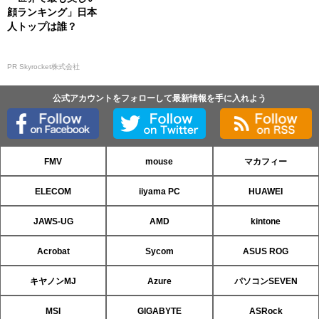
顔ランキング」日本
人トップは誰？
PR Skyrocket株式会社
公式アカウントをフォローして最新情報を手に入れよう
FMV
mouse
マカフィー
ELECOM
iiyama PC
HUAWEI
JAWS-UG
AMD
kintone
Acrobat
Sycom
ASUS ROG
キヤノンMJ
Azure
パソコンSEVEN
MSI
GIGABYTE
ASRock