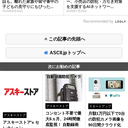
話も。離れた家族や留守番中の
ー、小売店の防犯・万引き対策
子どもの見守りにもぴった...
を支援するAIネットワー...
2026年6月30日
2026年7月29日
Recommended by
この記事の先頭へ
ASCII.jpトップへ
次にお勧めの記事
アスキーストア
スタートアップ
コンセント不要で最
月額1万円以下で3台
アスキーストア
大6ヵ月、24時間徹
の防犯カメラ画像を
アスキーストア's セ
底監視！ 自動録画
90日間クラウド化