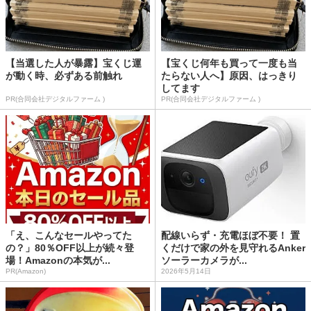
【当選した人が暴露】宝くじ運
【宝くじ何年も買って一度も当
が動く時、必ずある前触れ
たらない人へ】原因、はっきり
してます
PR(合同会社デジタルファーム )
PR(合同会社デジタルファーム )
「え、こんなセールやってた
配線いらず・充電ほぼ不要！ 置
の？」80％OFF以上が続々登
くだけで家の外を見守れるAnker
場！Amazonの本気が...
ソーラーカメラが...
PR(Amazon)
2026年5月14日