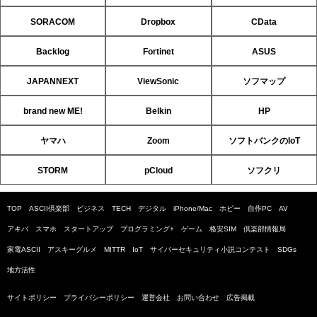
SORACOM
Dropbox
CData
Backlog
Fortinet
ASUS
JAPANNEXT
ViewSonic
ソフマップ
brand new ME!
Belkin
HP
ヤマハ
Zoom
ソフトバンクのIoT
STORM
pCloud
ソフクリ
TOP
ASCII倶楽部
ビジネス
TECH
デジタル
iPhone/Mac
ホビー
自作PC
AV
アキバ
スマホ
スタートアップ
プログラミング+
ゲーム
格安SIM
倶楽部情報局
家電ASCII
アスキーグルメ
MITTR
IoT
サイバーセキュリティ小説コンテスト
SDGs
地方活性
サイトポリシー
プライバシーポリシー
運営会社
お問い合わせ
広告掲載