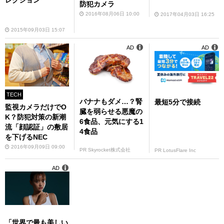
レクション
防犯カメラ
2016年08月06日 10:00
2017年04月03日 16:25
2015年09月03日 15:07
AD
AD
TECH
バナナもダメ…？腎
最短5分で接続
監視カメラだけでO
臓を弱らせる悪魔の
K？防犯対策の新潮
6食品、元気にする1
流「顔認証」の敷居
4食品
を下げるNEC
2016年09月09日 09:00
PR Skyrocket株式会社
PR LotusFlare Inc
AD
「世界で最も美しい