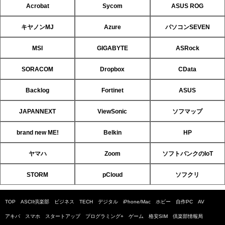
Acrobat
Sycom
ASUS ROG
キヤノンMJ
Azure
パソコンSEVEN
MSI
GIGABYTE
ASRock
SORACOM
Dropbox
CData
Backlog
Fortinet
ASUS
JAPANNEXT
ViewSonic
ソフマップ
brand new ME!
Belkin
HP
ヤマハ
Zoom
ソフトバンクのIoT
STORM
pCloud
ソフクリ
TOP
ASCII倶楽部
ビジネス
TECH
デジタル
iPhone/Mac
ホビー
自作PC
AV
アキバ
スマホ
スタートアップ
プログラミング+
ゲーム
格安SIM
倶楽部情報局