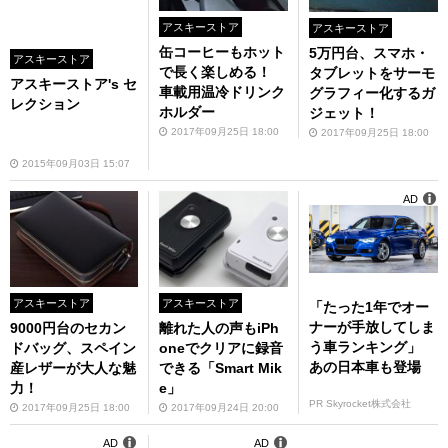
アスキーストア
アスキーストア
缶コーヒーもホット
5万円台、スマホ・
アスキーストア
で長く楽しめる！
タブレットをサーモ
アスキーストア's セ
車載用温冷ドリンク
グラフィー化するガ
レクション
ホルダー
ジェット！
2017年09月25日 18:00
2017年09月25日 18:00
2015年09月03日 15:07
AD
アスキーストア
アスキーストア
「たった1年でオー
ナーが手放してしま
9000円台のセカン
離れた人の声もiPh
う車ランキング」
ドバッグ、スペイン
oneでクリアに録音
あの日本車も登場
産レザーが大人な魅
できる「Smart Mik
力！
e」
PR Skyrocket株式会社
2017年09月25日 18:00
2017年09月24日 20:00
AD
AD