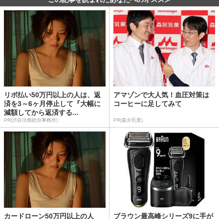
リボ払い50万円以上の人は、返
アマゾンで大人気！血圧対策は
済を3～6ヶ月停止して『大幅に
コーヒーに足してみて
減額してから返済する...
PR(渋谷法務総合事務所)
PR(森永乳業)
カードローン50万円以上の人
ブラウン最高峰シリーズ9に手が