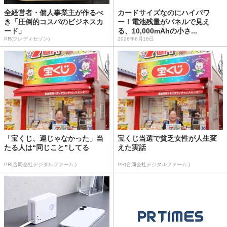
全経営者・個人事業主が作るべ
カードサイズなのにハイパワ
き「圧倒的コスパのビジネスカ
ー！電池残量がパネルで見え
ード」
る、10,000mAhの小さ...
PR(クレディセゾン)
2026年6月16日
「宝くじ、運じゃなかった」当
宝くじ当選で貧乏女性が人生変
たる人は“同じこと”してる
えた実話
PR(合同会社デジタルファーム )
PR(合同会社デジタルファーム )