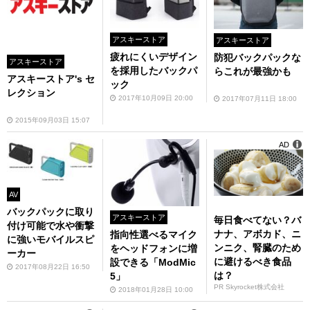
アスキーストア
アスキーストア
疲れにくいデザイン
防犯バックパックな
アスキーストア
を採用したバックパ
らこれが最強かも
アスキーストア's セ
ック
レクション
2017年10月09日 20:00
2017年07月11日 18:00
2015年09月03日 15:07
AD
AV
バックパックに取り
アスキーストア
毎日食べてない？バ
付け可能で水や衝撃
ナナ、アボカド、ニ
指向性選べるマイク
に強いモバイルスピ
ンニク、腎臓のため
をヘッドフォンに増
ーカー
に避けるべき食品
設できる「ModMic
2017年08月22日 16:50
は？
5」
PR Skyrocket株式会社
2018年01月28日 10:00