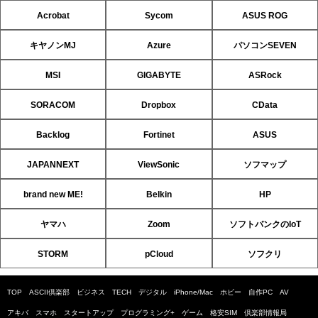
Acrobat
Sycom
ASUS ROG
キヤノンMJ
Azure
パソコンSEVEN
MSI
GIGABYTE
ASRock
SORACOM
Dropbox
CData
Backlog
Fortinet
ASUS
JAPANNEXT
ViewSonic
ソフマップ
brand new ME!
Belkin
HP
ヤマハ
Zoom
ソフトバンクのIoT
STORM
pCloud
ソフクリ
TOP
ASCII倶楽部
ビジネス
TECH
デジタル
iPhone/Mac
ホビー
自作PC
AV
アキバ
スマホ
スタートアップ
プログラミング+
ゲーム
格安SIM
倶楽部情報局