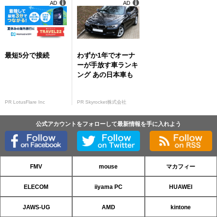
AD
AD
最短5分で接続
わずか1年でオーナ
ーが手放す車ランキ
ング あの日本車も
PR LotusFlare Inc
PR Skyrocket株式会社
公式アカウントをフォローして最新情報を手に入れよう
FMV
mouse
マカフィー
ELECOM
iiyama PC
HUAWEI
JAWS-UG
AMD
kintone