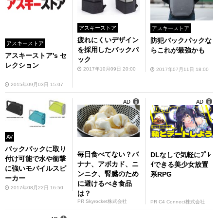
アスキーストア
アスキーストア
疲れにくいデザイン
防犯バックパックな
アスキーストア
を採用したバックパ
らこれが最強かも
アスキーストア's セ
ック
レクション
2017年10月09日 20:00
2017年07月11日 18:00
2015年09月03日 15:07
AD
AD
AV
バックパックに取り
毎日食べてない？バ
DLなしで気軽にﾌﾟﾚ
付け可能で水や衝撃
ナナ、アボカド、ニ
ｲできる美少女放置
に強いモバイルスピ
ンニク、腎臓のため
系RPG
ーカー
に避けるべき食品
2017年08月22日 16:50
は？
PR Skyrocket株式会社
PR C4 Connect株式会社