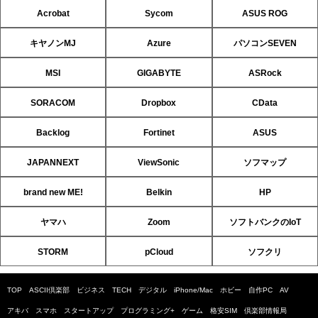
Acrobat
Sycom
ASUS ROG
キヤノンMJ
Azure
パソコンSEVEN
MSI
GIGABYTE
ASRock
SORACOM
Dropbox
CData
Backlog
Fortinet
ASUS
JAPANNEXT
ViewSonic
ソフマップ
brand new ME!
Belkin
HP
ヤマハ
Zoom
ソフトバンクのIoT
STORM
pCloud
ソフクリ
TOP
ASCII倶楽部
ビジネス
TECH
デジタル
iPhone/Mac
ホビー
自作PC
AV
アキバ
スマホ
スタートアップ
プログラミング+
ゲーム
格安SIM
倶楽部情報局