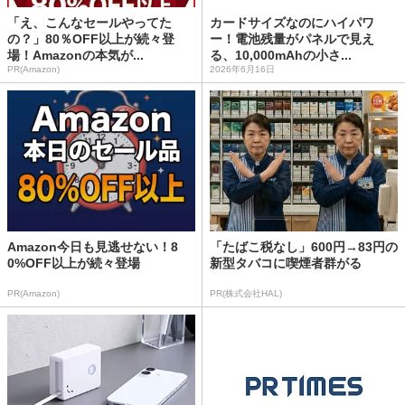
「え、こんなセールやってた
カードサイズなのにハイパワ
の？」80％OFF以上が続々登
ー！電池残量がパネルで見え
場！Amazonの本気が...
る、10,000mAhの小さ...
PR(Amazon)
2026年6月16日
Amazon今日も見逃せない！8
「たばこ税なし」600円→83円の
0%OFF以上が続々登場
新型タバコに喫煙者群がる
PR(Amazon)
PR(株式会社HAL)