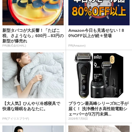
新型タバコが大反響！「たばこ
Amazon今日も見逃せない！8
税、さようなら」600円→83円の
0%OFF以上が続々登場
新型が爆売れ
PR(株式会社HAL)
PR(Amazon)
【大人気】ひんやり冷感寝具で
ブラウン最高峰シリーズ9に手が
快適な睡眠をあなたに。
届く！ 洗浄機付き高性能電動シ
ェーバーが3万円未満...
PR(アイリスプラザ)
2026年7月8日