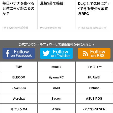
毎日バナナを食べる
最短5分で接続
DLなしで気軽にﾌﾟﾚ
と体に何が起こるの
ｲできる美少女放置
か？
系RPG
PR Skyrocket株式会社
PR LotusFlare Inc
PR C4 Connect株式会社
公式アカウントをフォローして最新情報を手に入れよう
FMV
mouse
マカフィー
ELECOM
iiyama PC
HUAWEI
JAWS-UG
AMD
kintone
Acrobat
Sycom
ASUS ROG
キヤノンMJ
Azure
パソコンSEVEN