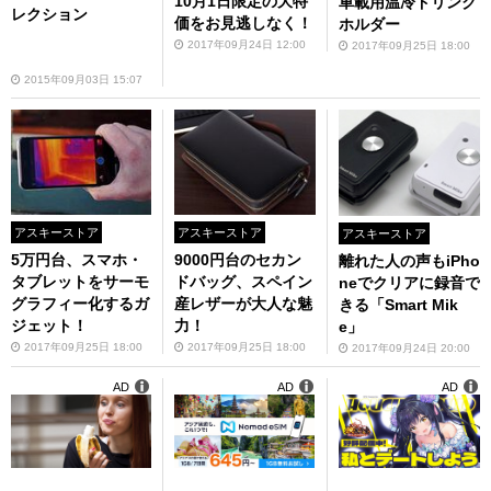
10月1日限定の大特
車載用温冷ドリンク
レクション
価をお見逃しなく！
ホルダー
2017年09月24日 12:00
2017年09月25日 18:00
2015年09月03日 15:07
アスキーストア
アスキーストア
アスキーストア
5万円台、スマホ・
9000円台のセカン
離れた人の声もiPho
タブレットをサーモ
ドバッグ、スペイン
neでクリアに録音で
グラフィー化するガ
産レザーが大人な魅
きる「Smart Mik
ジェット！
力！
e」
2017年09月25日 18:00
2017年09月25日 18:00
2017年09月24日 20:00
AD
AD
AD