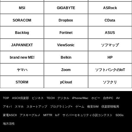
MSI
GIGABYTE
ASRock
SORACOM
Dropbox
CData
Backlog
Fortinet
ASUS
JAPANNEXT
ViewSonic
ソフマップ
brand new ME!
Belkin
HP
ヤマハ
Zoom
ソフトバンクのIoT
STORM
pCloud
ソフクリ
TOP
ASCII倶楽部
ビジネス
TECH
デジタル
iPhone/Mac
ホビー
自作PC
AV
アキバ
スマホ
スタートアップ
プログラミング+
ゲーム
格安SIM
倶楽部情報局
家電ASCII
アスキーグルメ
MITTR
IoT
サイバーセキュリティ小説コンテスト
SDGs
地方活性