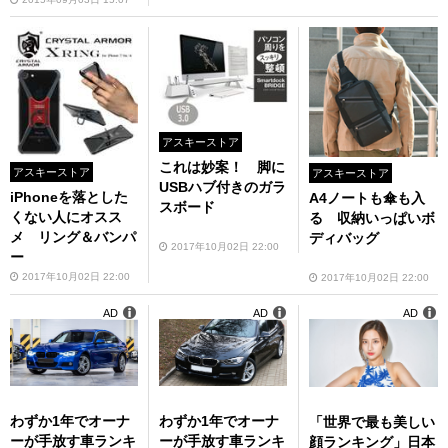
アスキーストア
これは妙案！ 脚に
アスキーストア
アスキーストア
USBハブ付きのガラ
iPhoneを落とした
A4ノートも傘も入
スボード
くない人にオスス
る 収納いっぱいボ
メ リング＆バンパ
ディバッグ
2017年10月02日 22:00
ー
2017年10月02日 22:00
2017年10月02日 22:00
AD
AD
AD
わずか1年でオーナ
わずか1年でオーナ
「世界で最も美しい
ーが手放す車ランキ
ーが手放す車ランキ
顔ランキング」日本