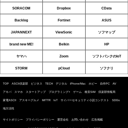
SORACOM
Dropbox
CData
Backlog
Fortinet
ASUS
JAPANNEXT
ViewSonic
ソフマップ
brand new ME!
Belkin
HP
ヤマハ
Zoom
ソフトバンクのIoT
STORM
pCloud
ソフクリ
TOP
ASCII倶楽部
ビジネス
TECH
デジタル
iPhone/Mac
ホビー
自作PC
AV
アキバ
スマホ
スタートアップ
プログラミング+
ゲーム
格安SIM
倶楽部情報局
家電ASCII
アスキーグルメ
MITTR
IoT
サイバーセキュリティ小説コンテスト
SDGs
地方活性
サイトポリシー
プライバシーポリシー
運営会社
お問い合わせ
広告掲載