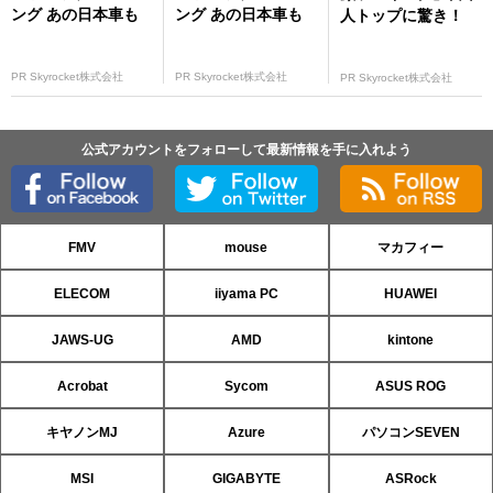
ング あの日本車も
ング あの日本車も
人トップに驚き！
PR Skyrocket株式会社
PR Skyrocket株式会社
PR Skyrocket株式会社
公式アカウントをフォローして最新情報を手に入れよう
FMV
mouse
マカフィー
ELECOM
iiyama PC
HUAWEI
JAWS-UG
AMD
kintone
Acrobat
Sycom
ASUS ROG
キヤノンMJ
Azure
パソコンSEVEN
MSI
GIGABYTE
ASRock