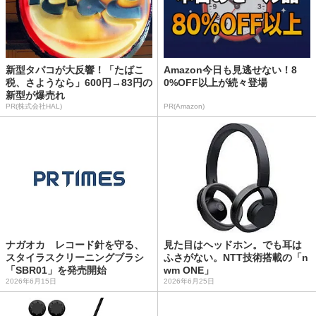
新型タバコが大反響！「たばこ
Amazon今日も見逃せない！8
税、さようなら」600円→83円の
0%OFF以上が続々登場
新型が爆売れ
PR(株式会社HAL)
PR(Amazon)
ナガオカ レコード針を守る、
見た目はヘッドホン。でも耳は
スタイラスクリーニングブラシ
ふさがない。NTT技術搭載の「n
「SBR01」を発売開始
wm ONE」
2026年6月15日
2026年6月25日