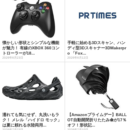
懐かしい形状とシンプルな機能
手軽に始める3Dスキャン、ハン
が魅力！ 有線のXBOX 360コン
ディ型3Dスキャナー3DMakerpr
トローラーが18...
o 「Fox...
2026年6月23日
2026年6月12日
濡れても気にせず、丸洗いもラ
【Amazonプライムデー】BALL
ク！ メレル「ハイドロ モック」
OT自動開閉折りたたみ傘が17％
は夏に頼れる水陸両用...
オフ！形状記...
2026年7月23日
2026年7月10日