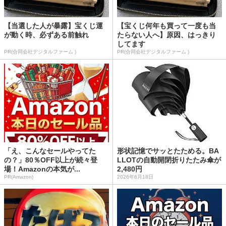
【当選した人が暴露】宝くじ運
【宝くじ何年も買って一度も当
が動く時、必ずある前触れ
たらない人へ】原因、はっきり
してます
PR(合同会社デジタルファーム )
PR(合同会社デジタルファーム )
「え、こんなセールやってた
形状記憶でサッとたためる。BA
の？」80％OFF以上が続々登
LLOTの自動開閉折りたたみ傘が
場！Amazonの本気が...
2,480円
PR(Amazon)
2026年6月18日