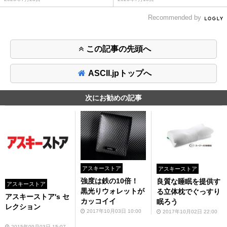
Recommended by
この記事の先頭へ
ASCII.jpトップへ
次にお勧めの記事
アスキーストア
アスキーストア
強度は鉄の10倍！
良質な睡眠を提供す
アスキーストア
黒光りウォレットが
る立体枕でぐっすり
アスキーストア's セ
カッコイイ
眠ろう
レクション
2017年10月03日 10:00
2017年10月02日 22:00
2015年09月03日 15:07