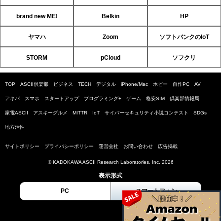
brand new ME!
Belkin
HP
ヤマハ
Zoom
ソフトバンクのIoT
STORM
pCloud
ソフクリ
TOP
ASCII倶楽部
ビジネス
TECH
デジタル
iPhone/Mac
ホビー
自作PC
AV
アキバ
スマホ
スタートアップ
プログラミング+
ゲーム
格安SIM
倶楽部情報局
家電ASCII
アスキーグルメ
MITTR
IoT
サイバーセキュリティ小説コンテスト
SDGs
地方活性
サイトポリシー
プライバシーポリシー
運営会社
お問い合わせ
広告掲載
© KADOKAWA ASCII Research Laboratories, Inc. 2026
表示形式
PC
スマートフォン