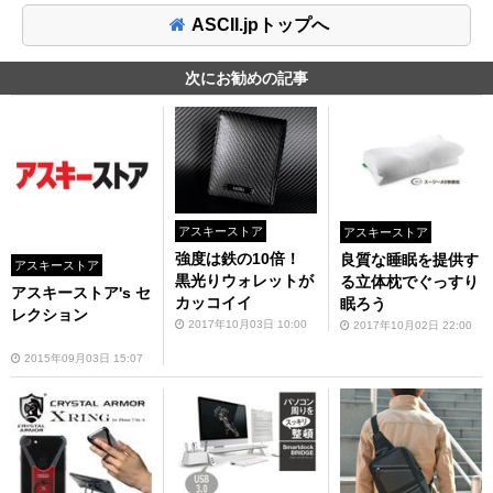
ASCII.jpトップへ
次にお勧めの記事
アスキーストア
アスキーストア
強度は鉄の10倍！
良質な睡眠を提供す
アスキーストア
黒光りウォレットが
る立体枕でぐっすり
アスキーストア's セ
カッコイイ
眠ろう
レクション
2017年10月03日 10:00
2017年10月02日 22:00
2015年09月03日 15:07