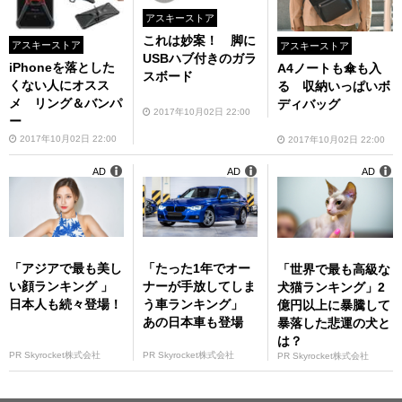
アスキーストア
これは妙案！ 脚に
アスキーストア
アスキーストア
USBハブ付きのガラ
iPhoneを落とした
A4ノートも傘も入
スボード
くない人にオスス
る 収納いっぱいボ
メ リング＆バンパ
ディバッグ
2017年10月02日 22:00
ー
2017年10月02日 22:00
2017年10月02日 22:00
AD
AD
AD
「アジアで最も美し
「たった1年でオー
「世界で最も高級な
い顔ランキング 」
ナーが手放してしま
犬猫ランキング」2
日本人も続々登場！
う車ランキング」
億円以上に暴騰して
あの日本車も登場
暴落した悲運の犬と
は？
PR Skyrocket株式会社
PR Skyrocket株式会社
PR Skyrocket株式会社