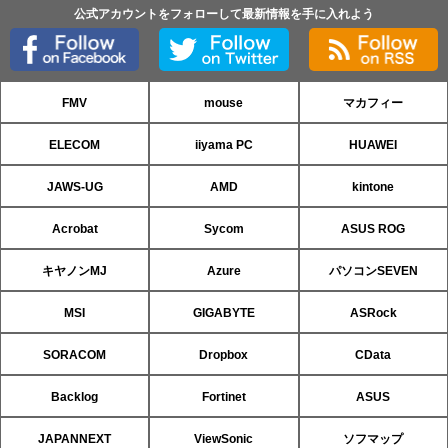
公式アカウントをフォローして最新情報を手に入れよう
FMV
mouse
マカフィー
ELECOM
iiyama PC
HUAWEI
JAWS-UG
AMD
kintone
Acrobat
Sycom
ASUS ROG
キヤノンMJ
Azure
パソコンSEVEN
MSI
GIGABYTE
ASRock
SORACOM
Dropbox
CData
Backlog
Fortinet
ASUS
JAPANNEXT
ViewSonic
ソフマップ