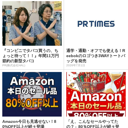
『コンビニでタバコ買うの、ち
通学・通勤・オフでも使える！R
ょっと待って！！』年間11万円
eebokのロゴつき3WAYトートバ
節約の新型タバコ
ッグを発売
PR(株式会社HAL)
2026年7月1日
Amazon今日も見逃せない！8
「え、こんなセールやってた
0%OFF以上が続々登場
の？」80％OFF以上が続々登