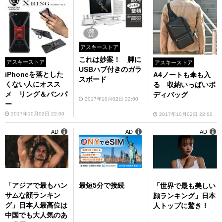
アスキーストア
これは妙案！ 脚に
アスキーストア
アスキーストア
USBハブ付きのガラ
iPhoneを落とした
A4ノートも傘も入
スボード
くない人にオスス
る 収納いっぱいボ
メ リング＆バンパ
ディバッグ
2017年10月02日 22:00
ー
2017年10月02日 22:00
2017年10月02日 22:00
AD
AD
AD
「アジアで最もハン
最短5分で接続
「世界で最も美しい
サムな顔ランキン
顔ランキング」日本
グ」日本人最高位は
人トップに驚き！
中国でも大人気のあ