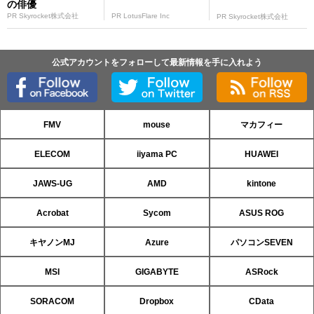
の俳優
PR Skyrocket株式会社
PR LotusFlare Inc
PR Skyrocket株式会社
公式アカウントをフォローして最新情報を手に入れよう
FMV
mouse
マカフィー
ELECOM
iiyama PC
HUAWEI
JAWS-UG
AMD
kintone
Acrobat
Sycom
ASUS ROG
キヤノンMJ
Azure
パソコンSEVEN
MSI
GIGABYTE
ASRock
SORACOM
Dropbox
CData