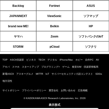
Backlog
Fortinet
ASUS
JAPANNEXT
ViewSonic
ソフマップ
brand new ME!
Belkin
HP
ヤマハ
Zoom
ソフトバンクのIoT
STORM
pCloud
ソフクリ
TOP
ASCII倶楽部
ビジネス
TECH
デジタル
iPhone/Mac
ホビー
自作PC
AV
アキバ
スマホ
スタートアップ
プログラミング+
ゲーム
格安SIM
倶楽部情報局
家電ASCII
アスキーグルメ
MITTR
IoT
サイバーセキュリティ小説コンテスト
SDGs
地方活性
サイトポリシー
プライバシーポリシー
運営会社
お問い合わせ
広告掲載
© KADOKAWA ASCII Research Laboratories, Inc. 2026
表示形式