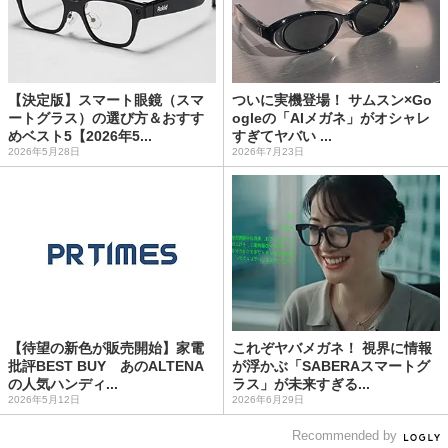
【決定版】スマート眼鏡（スマ
ついに実機登場！ サムスン×Go
ートグラス）の選び方＆おすす
ogleの「AIメガネ」がオシャレ
めベスト5【2026年5...
すぎてヤバい ...
2026年5月28日
2026年7月23日
【待望の新色が販売開始】家電
これぞヤバメガネ！ 視界に情報
批評BEST BUY あのALTENA
が浮かぶ「SABERAスマートグ
の人気ハンディ...
ラス」が未来すぎる...
2026年5月12日
2026年6月29日
Recommended by