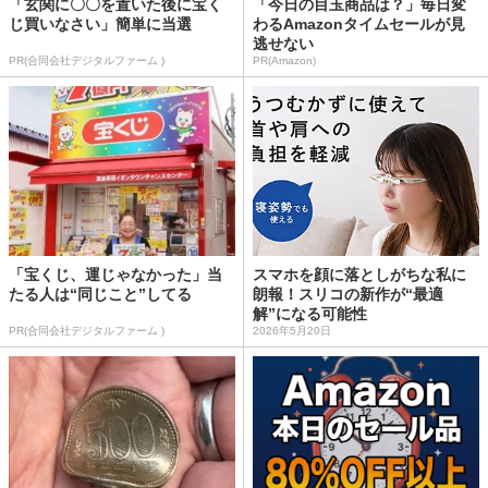
「玄関に〇〇を置いた後に宝く
「今日の目玉商品は？」毎日変
じ買いなさい」簡単に当選
わるAmazonタイムセールが見
逃せない
PR(合同会社デジタルファーム )
PR(Amazon)
「宝くじ、運じゃなかった」当
スマホを顔に落としがちな私に
たる人は“同じこと”してる
朗報！スリコの新作が“最適
解”になる可能性
PR(合同会社デジタルファーム )
2026年5月20日