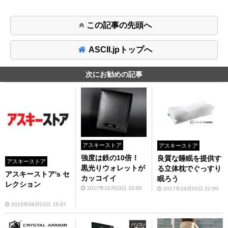
この記事の先頭へ
ASCII.jpトップへ
次にお勧めの記事
アスキーストア
アスキーストア
強度は鉄の10倍！
良質な睡眠を提供す
アスキーストア
黒光りウォレットが
る立体枕でぐっすり
アスキーストア's セ
カッコイイ
眠ろう
レクション
2017年10月03日 10:00
2017年10月02日 22:00
2015年09月03日 15:07