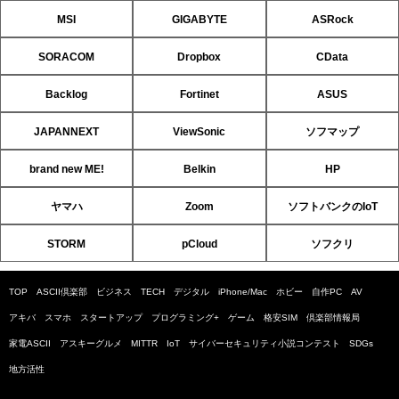
MSI
GIGABYTE
ASRock
SORACOM
Dropbox
CData
Backlog
Fortinet
ASUS
JAPANNEXT
ViewSonic
ソフマップ
brand new ME!
Belkin
HP
ヤマハ
Zoom
ソフトバンクのIoT
STORM
pCloud
ソフクリ
TOP
ASCII倶楽部
ビジネス
TECH
デジタル
iPhone/Mac
ホビー
自作PC
AV
アキバ
スマホ
スタートアップ
プログラミング+
ゲーム
格安SIM
倶楽部情報局
家電ASCII
アスキーグルメ
MITTR
IoT
サイバーセキュリティ小説コンテスト
SDGs
地方活性