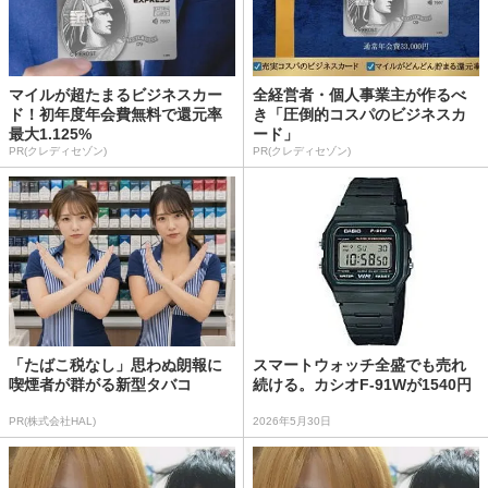
マイルが超たまるビジネスカー
全経営者・個人事業主が作るべ
ド！初年度年会費無料で還元率
き「圧倒的コスパのビジネスカ
最大1.125%
ード」
PR(クレディセゾン)
PR(クレディセゾン)
「たばこ税なし」思わぬ朗報に
スマートウォッチ全盛でも売れ
喫煙者が群がる新型タバコ
続ける。カシオF-91Wが1540円
PR(株式会社HAL)
2026年5月30日