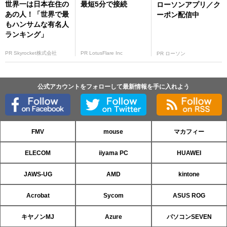
世界一は日本在住の
最短5分で接続
ローソンアプリ／ク
あの人！「世界で最
ーポン配信中
もハンサムな有名人
ランキング」
PR Skyrocket株式会社
PR LotusFlare Inc
PR ローソン
公式アカウントをフォローして最新情報を手に入れよう
FMV
mouse
マカフィー
ELECOM
iiyama PC
HUAWEI
JAWS-UG
AMD
kintone
Acrobat
Sycom
ASUS ROG
キヤノンMJ
Azure
パソコンSEVEN