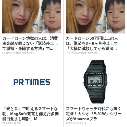
カードローン地獄の人は、消費
カードローン50万円以上の人
者金融が教えない『返済停止し
は、返済を3～6ヶ月停止して
て減額・免除する方法』で...
『大幅に減額してから返済...
PR(渋谷法務総合事務所)
PR(渋谷法務総合事務所)
「光と音」で叶えるスマートな
スマートウォッチ時代にも輝く
朝、MagSafe充電も備えた多機
定番！カシオ『F-91W』シリー
能目覚まし時計、M...
ズがAmazonプラ...
2026年5月22日
2026年7月12日