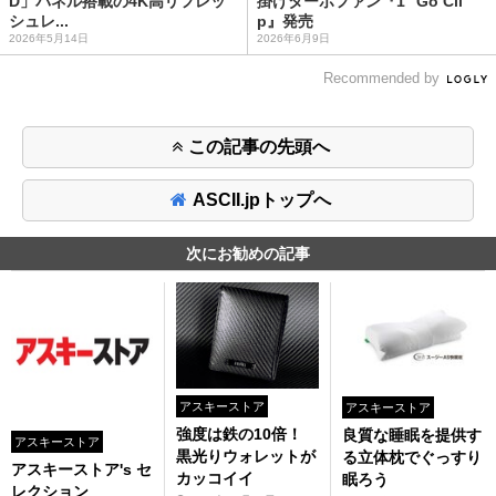
D」パネル搭載の4K高リフレッ
掛けターボファン『1° Go Cli
シュレ...
p』発売
2026年5月14日
2026年6月9日
Recommended by
この記事の先頭へ
ASCII.jpトップへ
次にお勧めの記事
アスキーストア
アスキーストア
強度は鉄の10倍！
良質な睡眠を提供す
アスキーストア
黒光りウォレットが
る立体枕でぐっすり
アスキーストア's セ
カッコイイ
眠ろう
レクション