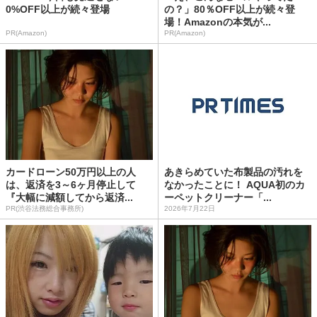
0%OFF以上が続々登場
の？」80％OFF以上が続々登
場！Amazonの本気が...
PR(Amazon)
PR(Amazon)
カードローン50万円以上の人
あきらめていた布製品の汚れを
は、返済を3～6ヶ月停止して
なかったことに！ AQUA初のカ
『大幅に減額してから返済...
ーペットクリーナー「...
PR(渋谷法務総合事務所)
2026年7月22日