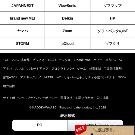
JAPANNEXT
ViewSonic
ソフマップ
brand new ME!
Belkin
HP
ヤマハ
Zoom
ソフトバンクのIoT
STORM
pCloud
ソフクリ
TOP
ASCII倶楽部
ビジネス
TECH
デジタル
iPhone/Mac
ホビー
自作PC
AV
アキバ
スマホ
スタートアップ
プログラミング+
ゲーム
格安SIM
倶楽部情報局
家電ASCII
アスキーグルメ
MITTR
IoT
サイバーセキュリティ小説コンテスト
SDGs
地方活性
サイトポリシー
プライバシーポリシー
運営会社
お問い合わせ
広告掲載
© KADOKAWA ASCII Research Laboratories, Inc. 2026
表示形式
PC
スマートフォン