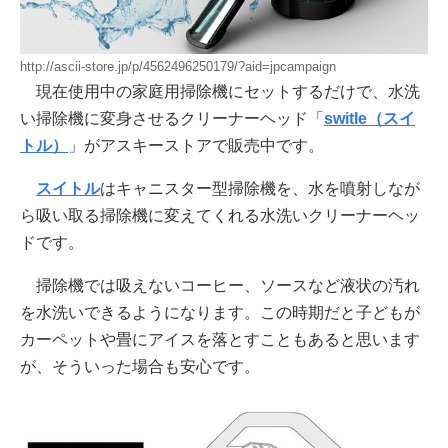
http://ascii-store.jp/p/4562496250179/?aid=jpcampaign
現在使用中の家庭用掃除機にセットするだけで、水洗
い掃除機に変身させるクリーナーヘッド「
switle（スイ
トル）
」がアスキーストアで販売中です。
スイトル
はキャニスター型掃除機を、水を噴射しなが
ら吸い取る掃除機に変えてくれる水洗いクリーナーヘッ
ドです。
掃除機では吸えないコーヒー、ソースなど液状の汚れ
を水洗いできるようになります。この時期だと子どもが
カーペットや畳にアイスを落とすこともあると思います
が、そういった場合も安心です。