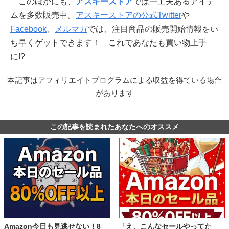
このほかにも、
アスキーストア
では一工夫あるアイテ
ムを多数販売中。
アスキーストアの公式Twitter
や
Facebook
、
メルマガ
では、注目商品の販売開始情報をい
ち早くゲットできます！ これであなたも買い物上手
に!?
本記事はアフィリエイトプログラムによる収益を得ている場合
があります
この記事を読まれたあなたへのオススメ
Amazon今日も見逃せない！8
「え、こんなセールやってた