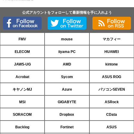
公式アカウントをフォローして最新情報を手に入れよう
FMV
mouse
マカフィー
ELECOM
iiyama PC
HUAWEI
JAWS-UG
AMD
kintone
Acrobat
Sycom
ASUS ROG
キヤノンMJ
Azure
パソコンSEVEN
MSI
GIGABYTE
ASRock
SORACOM
Dropbox
CData
Backlog
Fortinet
ASUS