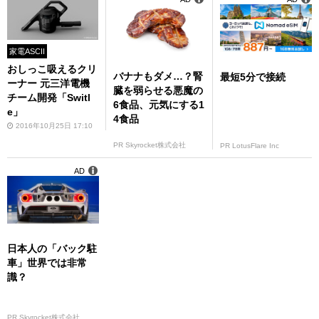
家電ASCII
おしっこ吸えるクリ
バナナもダメ…？腎
最短5分で接続
ーナー 元三洋電機
臓を弱らせる悪魔の
チーム開発「Switl
6食品、元気にする1
e」
4食品
2016年10月25日 17:10
PR Skyrocket株式会社
PR LotusFlare Inc
AD
日本人の「バック駐
車」世界では非常
識？
PR Skyrocket株式会社