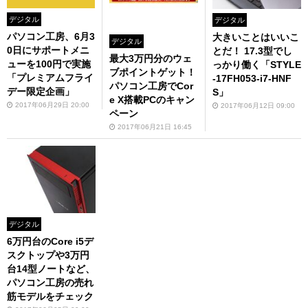
デジタル
デジタル
パソコン工房、6月3
大きいことはいいこ
デジタル
0日にサポートメニ
とだ！ 17.3型でし
最大3万円分のウェ
ューを100円で実施
っかり働く「STYLE
ブポイントゲット！
「プレミアムフライ
-17FH053-i7-HNF
パソコン工房でCor
デー限定企画」
S」
e X搭載PCのキャン
2017年06月29日 20:00
2017年06月12日 09:00
ペーン
2017年06月21日 16:45
デジタル
6万円台のCore i5デ
スクトップや3万円
台14型ノートなど、
パソコン工房の売れ
筋モデルをチェック