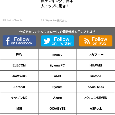
顔ランキング」日本
人トップに驚き！
PR LotusFlare Inc
PR Skyrocket株式会社
公式アカウントをフォローして最新情報を手に入れよう
FMV
mouse
マカフィー
ELECOM
iiyama PC
HUAWEI
JAWS-UG
AMD
kintone
Acrobat
Sycom
ASUS ROG
キヤノンMJ
Azure
パソコンSEVEN
MSI
GIGABYTE
ASRock