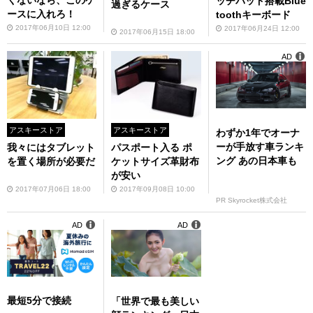
くないなら、このケ
ッチパッド搭載Blue
過ぎるケース
ースに入れろ！
toothキーボード
2017年06月10日 12:00
2017年06月24日 12:00
2017年06月15日 18:00
AD
アスキーストア
アスキーストア
わずか1年でオーナ
ーが手放す車ランキ
我々にはタブレット
パスポート入る ポ
ング あの日本車も
を置く場所が必要だ
ケットサイズ革財布
が安い
2017年07月06日 18:00
2017年09月08日 10:00
PR Skyrocket株式会社
AD
AD
最短5分で接続
「世界で最も美しい