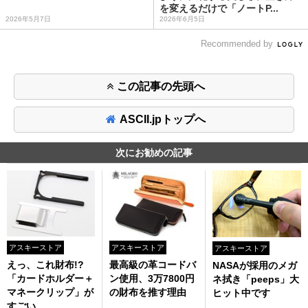
を変えるだけで「ノートP...
2026年5月7日
2026年6月5日
Recommended by
この記事の先頭へ
ASCII.jpトップへ
次にお勧めの記事
アスキーストア
アスキーストア
アスキーストア
えっ、これ財布!?
最高級の革コードバ
NASAが採用のメガ
「カードホルダー＋
ン使用、3万7800円
ネ拭き「peeps」大
マネークリップ」が
の財布を推す理由
ヒット中です
すごい