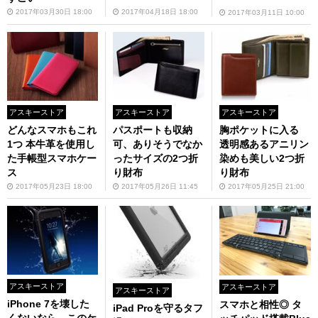
2017年03月30日 18:00
2017年04月18日 18:00
2017年03月11日 10:00
アスキーストア
アスキーストア
アスキーストア
どんなスマホもこれ
パスポートも収納
胸ポケットに入る
1つ 本牛革を使用し
可、ありそうでなか
透明感あるアニリン
た手帳型スマホケー
ったサイズの2つ折
染めも美しい2つ折
ス
り財布
り財布
2017年05月23日 18:00
2017年05月26日 11:45
2017年05月25日 21:00
アスキーストア
アスキーストア
アスキーストア
iPhone 7を壊した
スマホと相性◎ タ
iPad Proを守るタフ