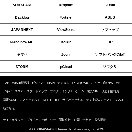
SORACOM
Dropbox
CData
Backlog
Fortinet
ASUS
JAPANNEXT
ViewSonic
ソフマップ
brand new ME!
Belkin
HP
ヤマハ
Zoom
ソフトバンクのIoT
STORM
pCloud
ソフクリ
TOP
ASCII倶楽部
ビジネス
TECH
デジタル
iPhone/Mac
ホビー
自作PC
AV
アキバ
スマホ
スタートアップ
プログラミング+
ゲーム
格安SIM
倶楽部情報局
家電ASCII
アスキーグルメ
MITTR
IoT
サイバーセキュリティ小説コンテスト
SDGs
地方活性
サイトポリシー
プライバシーポリシー
運営会社
お問い合わせ
広告掲載
© KADOKAWA ASCII Research Laboratories, Inc. 2026