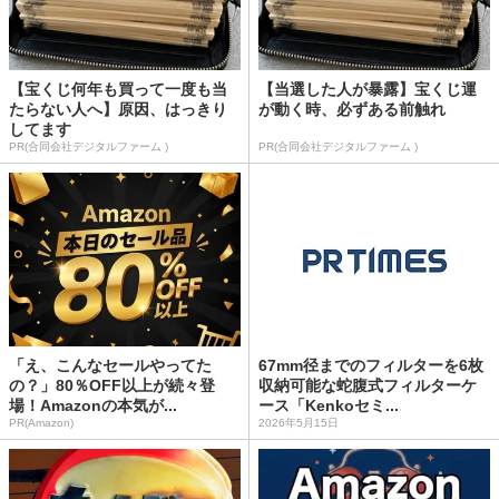
【宝くじ何年も買って一度も当
【当選した人が暴露】宝くじ運
たらない人へ】原因、はっきり
が動く時、必ずある前触れ
してます
PR(合同会社デジタルファーム )
PR(合同会社デジタルファーム )
「え、こんなセールやってた
67mm径までのフィルターを6枚
の？」80％OFF以上が続々登
収納可能な蛇腹式フィルターケ
場！Amazonの本気が...
ース「Kenkoセミ...
PR(Amazon)
2026年5月15日