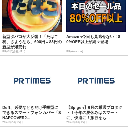
新型タバコが大反響！「たばこ
Amazon今日も見逃せない！8
税、さようなら」600円→83円の
0%OFF以上が続々登場
新型が爆売れ
PR(株式会社HAL)
PR(Amazon)
Deff、必要なときだけ手帳型に
【Spigen】6月の厳選プロダク
できるスマートフォンカバー「S
ト！今年の夏休みはスマート
NAPCOVER2...
に、快適に！旅行をも...
2026年5月25日
2026年6月15日