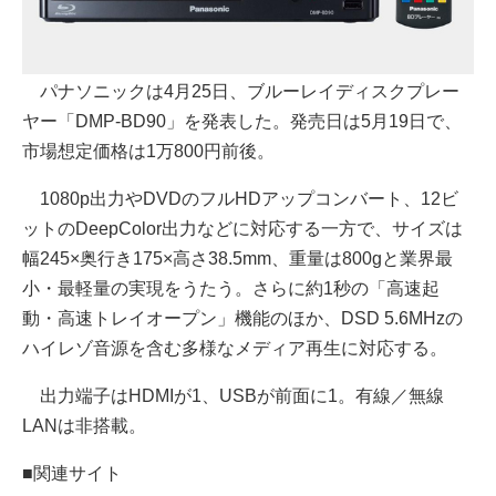
パナソニックは4月25日、ブルーレイディスクプレー
ヤー「DMP-BD90」を発表した。発売日は5月19日で、
市場想定価格は1万800円前後。
1080p出力やDVDのフルHDアップコンバート、12ビ
ットのDeepColor出力などに対応する一方で、サイズは
幅245×奥行き175×高さ38.5mm、重量は800gと業界最
小・最軽量の実現をうたう。さらに約1秒の「高速起
動・高速トレイオープン」機能のほか、DSD 5.6MHzの
ハイレゾ音源を含む多様なメディア再生に対応する。
出力端子はHDMIが1、USBが前面に1。有線／無線
LANは非搭載。
■関連サイト