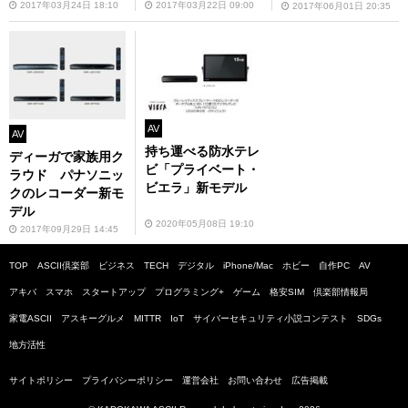
2017年03月24日 18:10
2017年03月22日 09:00
2017年06月01日 20:35
AV
AV
持ち運べる防水テレ
ディーガで家族用ク
ビ「プライベート・
ラウド パナソニッ
ビエラ」新モデル
クのレコーダー新モ
デル
2020年05月08日 19:10
2017年09月29日 14:45
TOP
ASCII倶楽部
ビジネス
TECH
デジタル
iPhone/Mac
ホビー
自作PC
AV
アキバ
スマホ
スタートアップ
プログラミング+
ゲーム
格安SIM
倶楽部情報局
家電ASCII
アスキーグルメ
MITTR
IoT
サイバーセキュリティ小説コンテスト
SDGs
地方活性
サイトポリシー
プライバシーポリシー
運営会社
お問い合わせ
広告掲載