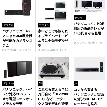
デジタル
パナソニック、HDR
デジタル
デジタル
対応の液晶テレビが
パナソニック 4K
家中どこでも観られ
18万円台から登場
／30ｐの360度撮影
るプライベート・ビ
が可能なカメラシス
エラに全録モデル登
2017年03月29日 17:35
テム
場
2017年04月24日 16:10
2017年04月07日 20:25
デジタル
AV
AV
パナソニック、ハイ
これなら買える？10
コレなら買える！
レゾ対応CDステレ
万円台の「SL-1200
パナソニックが実売
オや薄型ステレオシ
GR」など、テクニ
4万円のUHD-BDプ
ステムを発売
クス新モデルが登場
レーヤーを発表