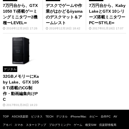
7万円台から、GTX
デスクでゲームや作
7万円台から、Kaby
1050 Ti搭載ゲーミ
業がはかどるiiyama
LakeとGTX 10シリ
ングミニタワー2機
のデスクマット＆ア
ーズ搭載ミニタワー
種ーLEVEL∞
ームレスト
PCーSTYLE∞
2016年12月16日 17:26
2016年12月16日 18:42
2017年01月18日 17:07
デジタル
32GBメモリーにKa
by Lake、GTX 105
0 Ti搭載のCG制
作・動画編集向けP
C
2017年01月26日 18:23
TOP
ASCII倶楽部
ビジネス
TECH
デジタル
iPhone/Mac
ホビー
自作PC
AV
アキバ
スマホ
スタートアップ
プログラミング+
ゲーム
格安SIM
倶楽部情報局