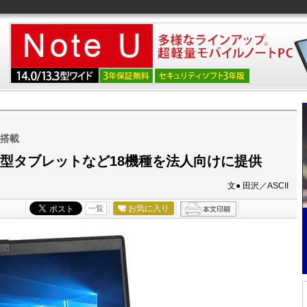
を搭載
や6型タブレットなど18機種を法人向けに提供
文● 田沢／ASCII
お気に入り
一覧