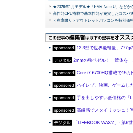
★2026年1月モデル★「FMV Note U」な
高性能CPU搭載で基本性能が充実したコスパ
＜在庫限り＞アウトレットパソコンを特別価
13.3型で世界最軽量、777
sponsored
2mmの狭ベゼル！ 筐体を一
デジタル
Core i7-6700HQ搭載で
sponsored
ハイレゾ、映画、ゲームしたいな
sponsored
手を出しやすい低価格の「LIF
sponsored
高級感でスタイリッシュ！写真で
sponsored
「LIFEBOOK WA3/Z」- 第6
デジタル