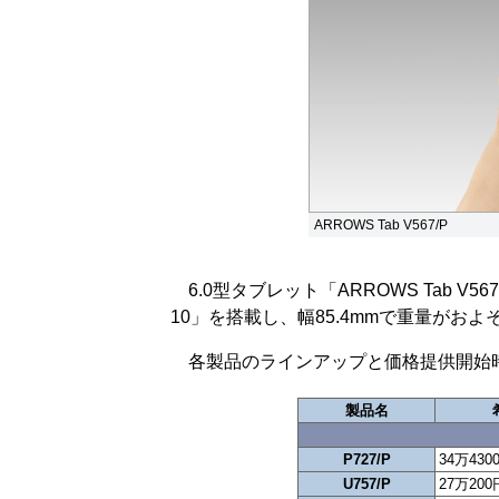
ARROWS Tab V567/P
6.0型タブレット「ARROWS Tab V
10」を搭載し、幅85.4mmで重量がお
各製品のラインアップと価格提供開始
製品名
P727/P
34万430
U757/P
27万20