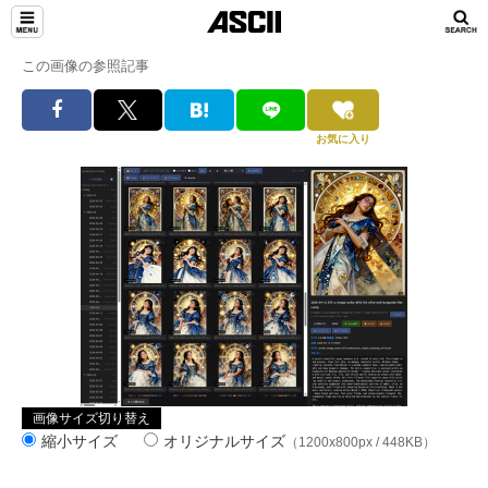
この画像の参照記事
お気に入り
画像サイズ切り替え
縮小サイズ
オリジナルサイズ
（1200x800px / 448KB）