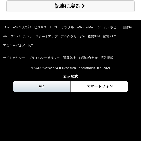
記事に戻る
TOP
ASCII倶楽部
ビジネス
TECH
デジタル
iPhone/Mac
ゲーム・ホビー
自作PC
AV
アキバ
スマホ
スタートアップ
プログラミング+
格安SIM
家電ASCII
アスキーグルメ
IoT
サイトポリシー
プライバシーポリシー
運営会社
お問い合わせ
広告掲載
© KADOKAWA ASCII Research Laboratories, Inc.
2026
表示形式
PC
スマートフォン