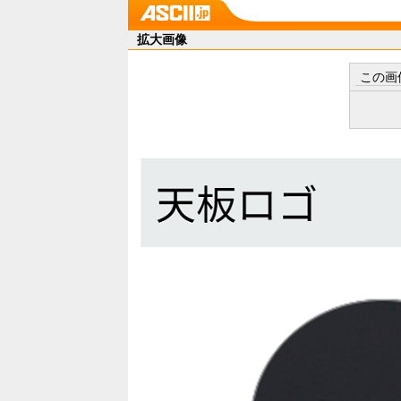
拡大画像
この画