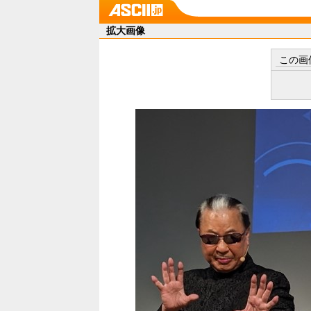
拡大画像
この画