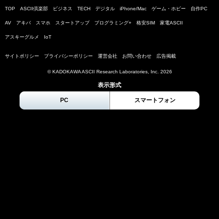
TOP
ASCII倶楽部
ビジネス
TECH
デジタル
iPhone/Mac
ゲーム・ホビー
自作PC
AV
アキバ
スマホ
スタートアップ
プログラミング+
格安SIM
家電ASCII
アスキーグルメ
IoT
サイトポリシー
プライバシーポリシー
運営会社
お問い合わせ
広告掲載
© KADOKAWA ASCII Research Laboratories, Inc.
2026
表示形式
PC
スマートフォン