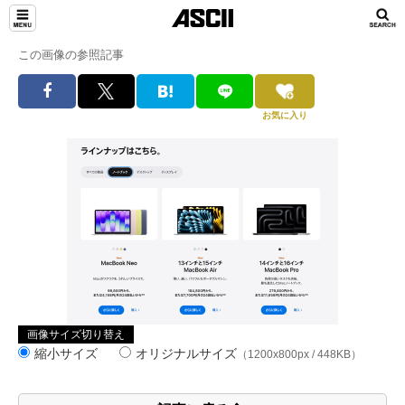
この画像の参照記事
お気に入り
画像サイズ切り替え
縮小サイズ
オリジナルサイズ
（1200x800px / 448KB）