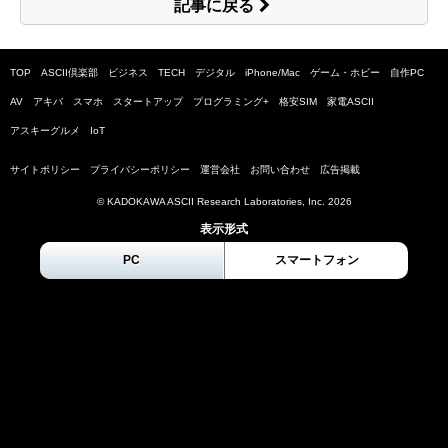
記事に戻る
TOP
ASCII倶楽部
ビジネス
TECH
デジタル
iPhone/Mac
ゲーム・ホビー
自作PC
AV
アキバ
スマホ
スタートアップ
プログラミング+
格安SIM
家電ASCII
アスキーグルメ
IoT
サイトポリシー
プライバシーポリシー
運営会社
お問い合わせ
広告掲載
© KADOKAWA ASCII Research Laboratories, Inc.
2026
表示形式
PC
スマートフォン