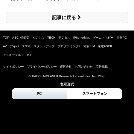
記事に戻る
TOP
ASCII倶楽部
ビジネス
TECH
デジタル
iPhone/Mac
ゲーム・ホビー
自作PC
AV
アキバ
スマホ
スタートアップ
プログラミング+
格安SIM
家電ASCII
アスキーグルメ
IoT
サイトポリシー
プライバシーポリシー
運営会社
お問い合わせ
広告掲載
© KADOKAWA ASCII Research Laboratories, Inc.
2026
表示形式
PC
スマートフォン