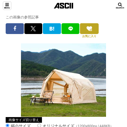
この画像の参照記事
お気に入り
画像サイズ切り替え
縮小サイズ
オリジナルサイズ
（1200x800px / 448KB）