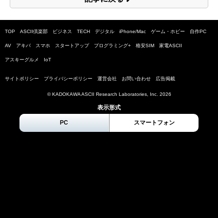
TOP
ASCII倶楽部
ビジネス
TECH
デジタル
iPhone/Mac
ゲーム・ホビー
自作PC
AV
アキバ
スマホ
スタートアップ
プログラミング+
格安SIM
家電ASCII
アスキーグルメ
IoT
サイトポリシー
プライバシーポリシー
運営会社
お問い合わせ
広告掲載
© KADOKAWA ASCII Research Laboratories, Inc.
2026
表示形式
PC
スマートフォン