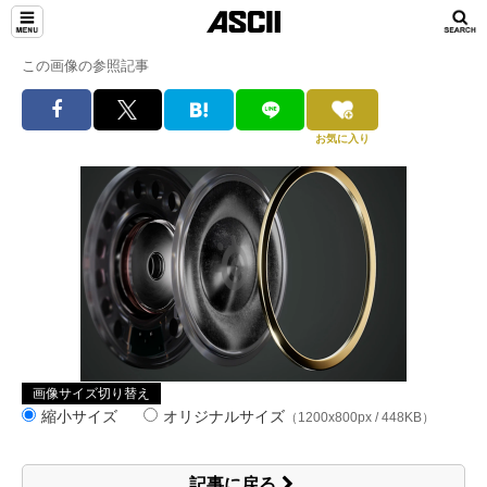
この画像の参照記事
お気に入り
画像サイズ切り替え
縮小サイズ
オリジナルサイズ
（1200x800px / 448KB）
記事に戻る