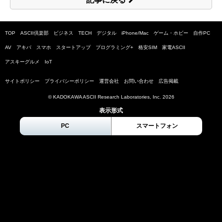
TOP
ASCII倶楽部
ビジネス
TECH
デジタル
iPhone/Mac
ゲーム・ホビー
自作PC
AV
アキバ
スマホ
スタートアップ
プログラミング+
格安SIM
家電ASCII
アスキーグルメ
IoT
サイトポリシー
プライバシーポリシー
運営会社
お問い合わせ
広告掲載
© KADOKAWA ASCII Research Laboratories, Inc.
2026
表示形式
PC
スマートフォン