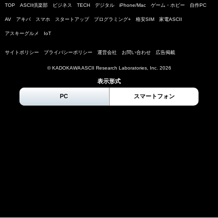
TOP
ASCII倶楽部
ビジネス
TECH
デジタル
iPhone/Mac
ゲーム・ホビー
自作PC
AV
アキバ
スマホ
スタートアップ
プログラミング+
格安SIM
家電ASCII
アスキーグルメ
IoT
サイトポリシー
プライバシーポリシー
運営会社
お問い合わせ
広告掲載
© KADOKAWA ASCII Research Laboratories, Inc.
2026
表示形式
PC
スマートフォン