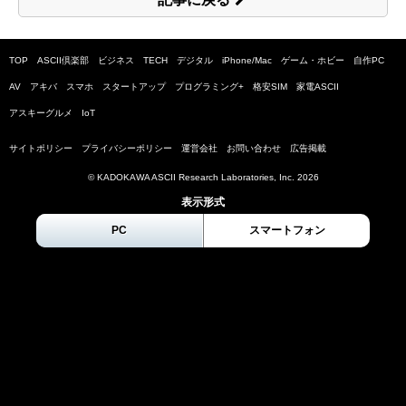
TOP
ASCII倶楽部
ビジネス
TECH
デジタル
iPhone/Mac
ゲーム・ホビー
自作PC
AV
アキバ
スマホ
スタートアップ
プログラミング+
格安SIM
家電ASCII
アスキーグルメ
IoT
サイトポリシー
プライバシーポリシー
運営会社
お問い合わせ
広告掲載
© KADOKAWA ASCII Research Laboratories, Inc.
2026
表示形式
PC
スマートフォン