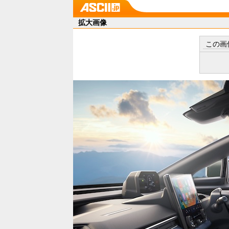
拡大画像
この画