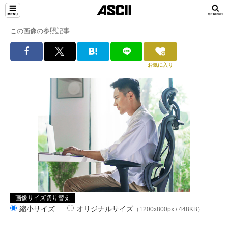
この画像の参照記事
お気に入り
画像サイズ切り替え
縮小サイズ
オリジナルサイズ
（1200x800px / 448KB）