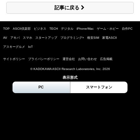
記事に戻る
TOP
ASCII倶楽部
ビジネス
TECH
デジタル
iPhone/Mac
ゲーム・ホビー
自作PC
AV
アキバ
スマホ
スタートアップ
プログラミング+
格安SIM
家電ASCII
アスキーグルメ
IoT
サイトポリシー
プライバシーポリシー
運営会社
お問い合わせ
広告掲載
© KADOKAWA ASCII Research Laboratories, Inc.
2026
表示形式
PC
スマートフォン