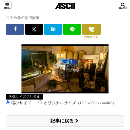
この画像の参照記事
お気に入り
画像サイズ切り替え
縮小サイズ
オリジナルサイズ
（1200x800px / 448KB）
記事に戻る