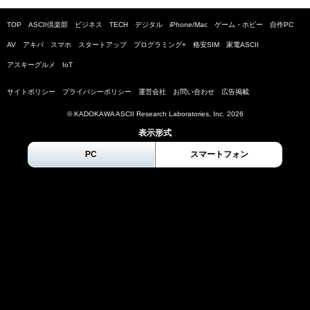
TOP
ASCII倶楽部
ビジネス
TECH
デジタル
iPhone/Mac
ゲーム・ホビー
自作PC
AV
アキバ
スマホ
スタートアップ
プログラミング+
格安SIM
家電ASCII
アスキーグルメ
IoT
サイトポリシー
プライバシーポリシー
運営会社
お問い合わせ
広告掲載
© KADOKAWA ASCII Research Laboratories, Inc.
2026
表示形式
PC
スマートフォン