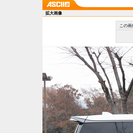
拡大画像
この画