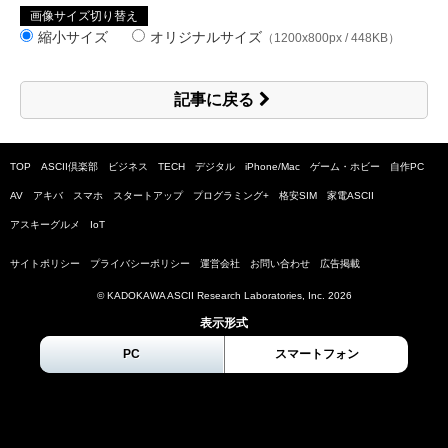
画像サイズ切り替え
縮小サイズ
オリジナルサイズ
（1200x800px / 448KB）
記事に戻る
TOP
ASCII倶楽部
ビジネス
TECH
デジタル
iPhone/Mac
ゲーム・ホビー
自作PC
AV
アキバ
スマホ
スタートアップ
プログラミング+
格安SIM
家電ASCII
アスキーグルメ
IoT
サイトポリシー
プライバシーポリシー
運営会社
お問い合わせ
広告掲載
© KADOKAWA ASCII Research Laboratories, Inc.
2026
表示形式
PC
スマートフォン