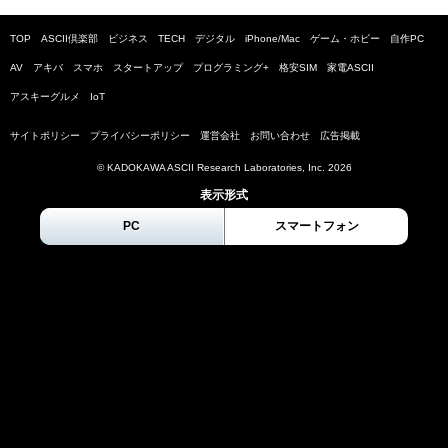
TOP
ASCII倶楽部
ビジネス
TECH
デジタル
iPhone/Mac
ゲーム・ホビー
自作PC
AV
アキバ
スマホ
スタートアップ
プログラミング+
格安SIM
家電ASCII
アスキーグルメ
IoT
サイトポリシー
プライバシーポリシー
運営会社
お問い合わせ
広告掲載
© KADOKAWA ASCII Research Laboratories, Inc.
2026
表示形式
PC
スマートフォン