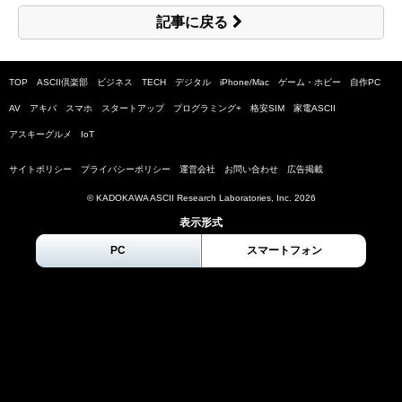
記事に戻る
TOP
ASCII倶楽部
ビジネス
TECH
デジタル
iPhone/Mac
ゲーム・ホビー
自作PC
AV
アキバ
スマホ
スタートアップ
プログラミング+
格安SIM
家電ASCII
アスキーグルメ
IoT
サイトポリシー
プライバシーポリシー
運営会社
お問い合わせ
広告掲載
© KADOKAWA ASCII Research Laboratories, Inc.
2026
表示形式
PC
スマートフォン