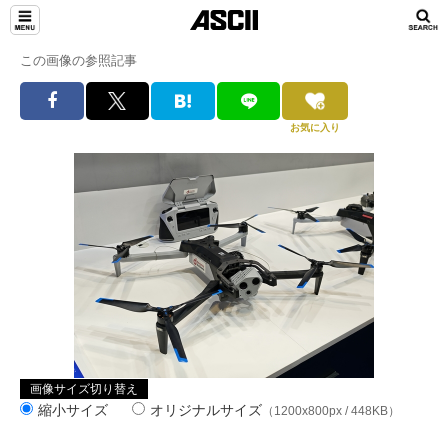
この画像の参照記事
お気に入り
画像サイズ切り替え
縮小サイズ
オリジナルサイズ
（1200x800px / 448KB）