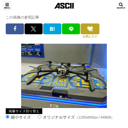
この画像の参照記事
お気に入り
画像サイズ切り替え
縮小サイズ
オリジナルサイズ
（1200x800px / 448KB）