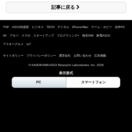
記事に戻る
TOP
ASCII倶楽部
ビジネス
TECH
デジタル
iPhone/Mac
ゲーム・ホビー
自作PC
AV
アキバ
スマホ
スタートアップ
プログラミング+
格安SIM
家電ASCII
アスキーグルメ
IoT
サイトポリシー
プライバシーポリシー
運営会社
お問い合わせ
広告掲載
© KADOKAWA ASCII Research Laboratories, Inc.
2026
表示形式
PC
スマートフォン