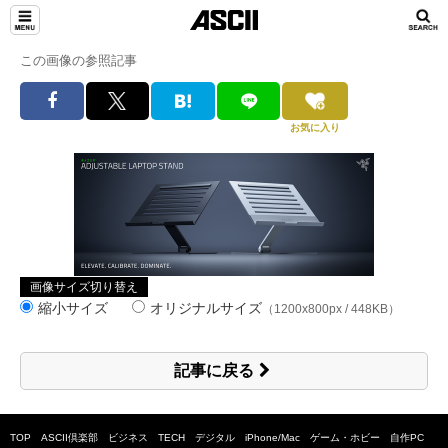
この画像の参照記事
お気に入り
画像サイズ切り替え
縮小サイズ
オリジナルサイズ
（1200x800px / 448KB）
記事に戻る
TOP
ASCII倶楽部
ビジネス
TECH
デジタル
iPhone/Mac
ゲーム・ホビー
自作PC