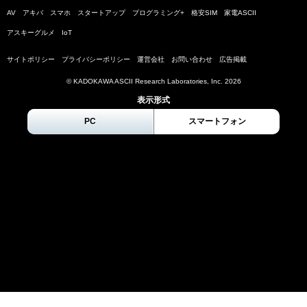
AV
アキバ
スマホ
スタートアップ
プログラミング+
格安SIM
家電ASCII
アスキーグルメ
IoT
サイトポリシー
プライバシーポリシー
運営会社
お問い合わせ
広告掲載
© KADOKAWA ASCII Research Laboratories, Inc.
2026
表示形式
PC
スマートフォン