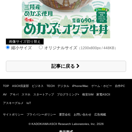
画像サイズ切り替え
縮小サイズ
オリジナルサイズ
（1200x800px / 448KB）
記事に戻る
TOP
ASCII倶楽部
ビジネス
TECH
デジタル
iPhone/Mac
ゲーム・ホビー
自作PC
AV
アキバ
スマホ
スタートアップ
プログラミング+
格安SIM
家電ASCII
アスキーグルメ
IoT
サイトポリシー
プライバシーポリシー
運営会社
お問い合わせ
広告掲載
© KADOKAWA ASCII Research Laboratories, Inc.
2026
表示形式