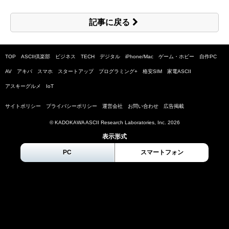
記事に戻る
TOP
ASCII倶楽部
ビジネス
TECH
デジタル
iPhone/Mac
ゲーム・ホビー
自作PC
AV
アキバ
スマホ
スタートアップ
プログラミング+
格安SIM
家電ASCII
アスキーグルメ
IoT
サイトポリシー
プライバシーポリシー
運営会社
お問い合わせ
広告掲載
© KADOKAWA ASCII Research Laboratories, Inc.
2026
表示形式
PC
スマートフォン