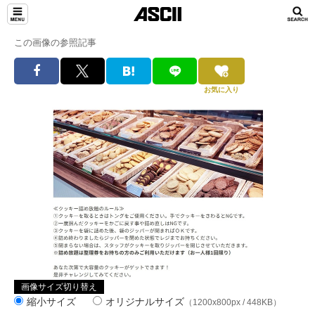
この画像の参照記事
お気に入り
画像サイズ切り替え
縮小サイズ
オリジナルサイズ
（1200x800px / 448KB）