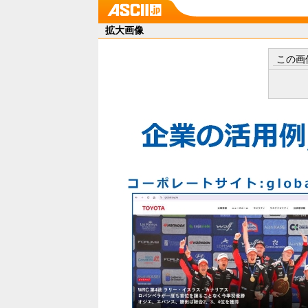
拡大画像
この画