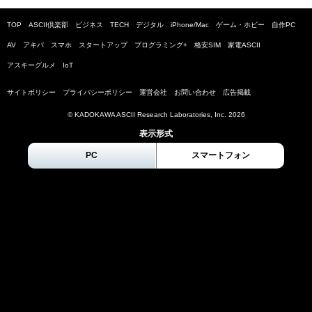
TOP
ASCII倶楽部
ビジネス
TECH
デジタル
iPhone/Mac
ゲーム・ホビー
自作PC
AV
アキバ
スマホ
スタートアップ
プログラミング+
格安SIM
家電ASCII
アスキーグルメ
IoT
サイトポリシー
プライバシーポリシー
運営会社
お問い合わせ
広告掲載
© KADOKAWA ASCII Research Laboratories, Inc.
2026
表示形式
PC
スマートフォン