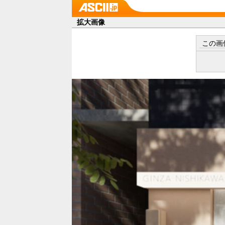
拡大画像
この画